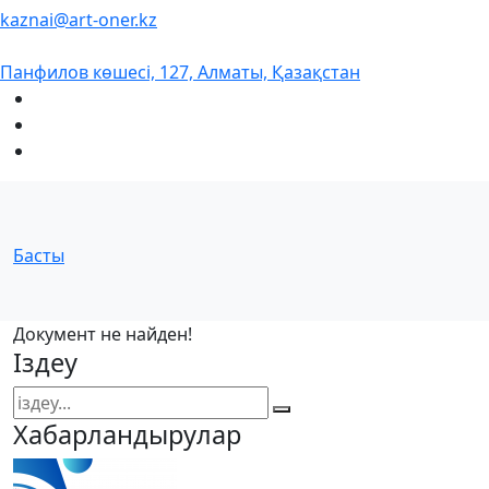
kaznai@art-oner.kz
Панфилов көшесі, 127, Алматы, Қазақстан
Басты
Документ не найден!
Іздеу
Хабарландырулар