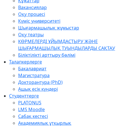
Құжаттар
Вакансиялар
Оқу процесі
Күміс университеті
Шығармашылық жұмыстар
Оқу театры
КӨРМЕЛЕРДІ ҰЙЫМДАСТЫРУ ЖӘНЕ
ШЫҒАРМАШЫЛЫҚ ТУЫНДЫЛАРДЫ САҚТАУ
Біліктілікті арттыру бөлімі
Талапкерлерге
Бакалавриат
Магистратура
Докторантура (PhD)
Ашық есік күндері
Студенттерге
PLATONUS
LMS Moodle
Сабақ кестесі
Академиялық ұтқырлық