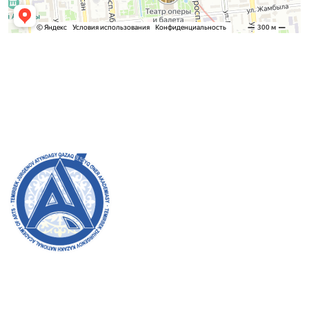
Қабылдау комиссиясы
БАКАЛАВРИАТ:
8 (727) 272-46-74
МАГИСТРАТУРА:
8 (727) 338-20-31
Академияның ресми сайтына қош келдіңіздер! Біз өз
жұмысымызда ашықтық, инклюзивтілік және қоғамға
деген ықпал жасауға ұмтыламыз. Сіздің қолдауыңыз