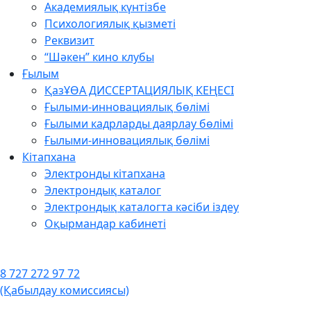
Академиялық күнтізбе
Психологиялық қызметі
Реквизит
“Шәкен” кино клубы
Ғылым
ҚазҰӨА ДИССЕРТАЦИЯЛЫҚ КЕҢЕСІ
Ғылыми-инновациялық бөлімі
Ғылыми кадрларды даярлау бөлімі
Ғылыми-инновациялық бөлімі
Кітапхана
Электронды кітапхана
Электрондық каталог
Электрондық каталогта кәсіби іздеу
Оқырмандар кабинеті
8 727 272 97 72
(Қабылдау комиссиясы)