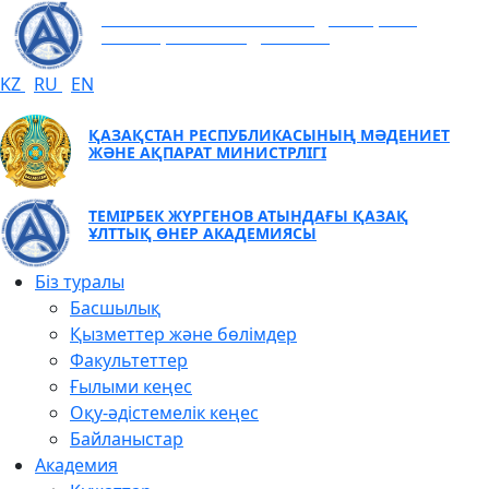
ТЕМІРБЕК ЖҮРГЕНОВ АТЫНДАҒЫ ҚАЗАҚ
ҰЛТТЫҚ ӨНЕР АКАДЕМИЯСЫ
KZ
RU
EN
ҚАЗАҚСТАН РЕСПУБЛИКАСЫНЫҢ МӘДЕНИЕТ
ЖӘНЕ АҚПАРАТ МИНИСТРЛІГІ
ТЕМІРБЕК ЖҮРГЕНОВ АТЫНДАҒЫ ҚАЗАҚ
ҰЛТТЫҚ ӨНЕР АКАДЕМИЯСЫ
Біз туралы
Басшылық
Қызметтер және бөлімдер
Факультеттер
Ғылыми кеңес
Оқу-әдістемелік кеңес
Байланыстар
Академия