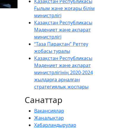
Қазақстан Республикасы
Ғылым және жоғары білім
министрлігі
Қазақстан Республикасы
Мәдениет және ақпарат
министрлігі
“Таза Парақтан” Реттеу
жобасы туралы
Қазақстан Республикасы
Мәдениет және ақпарат
министрлігінің 2020-2024
жылдарға арналған
стратегиялық жоспары
Санаттар
Вакансиялар
Жаңалықтар
Хабарландырулар