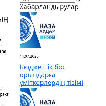
Хабарландырулар
тың
е
е
130
14.07.2026
р
Бюджеттік бос
орындарға
үміткерлердің тізімі
і.
ректі
тар