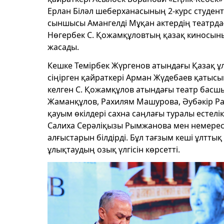
Ерлан Біләл шеберханасының 2-курс студентт
сыншысы Амангелді Мұқан актердің театрд
Нөгербек С. Қожамқұловтың қазақ киносыны
жасады.
Кешке Темірбек Жүргенов атындағы Қазақ 
сіңірген қайраткері Арман Жүдебаев қатысып
келген С. Қожамқұлов атындағы театр басшы
Жаманқұлов, Рахилям Машурова, Әубәкір Ра
қауым өкілдері сахна саңлағы туралы естел
Салиха Серәліқызы Рымжанова мен немерес
алғыстарын білдірді. Бұл тағзым кеші ұлтты
ұлықтаудың озық үлгісін көрсетті.