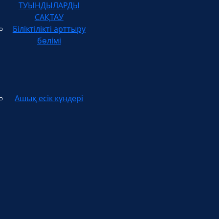
САҚТАУ
Біліктілікті арттыру
бөлімі
Ашық есік күндері