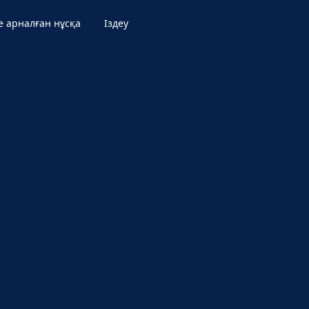
е арналған нұсқа
Іздеу