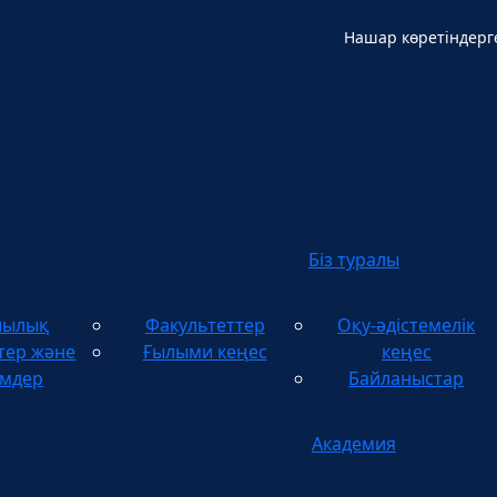
Нашар көретіндерг
Қ
Біз туралы
шылық
Факультеттер
Оқу-әдістемелік
тер және
Ғылыми кеңес
кеңес
імдер
Байланыстар
Академия