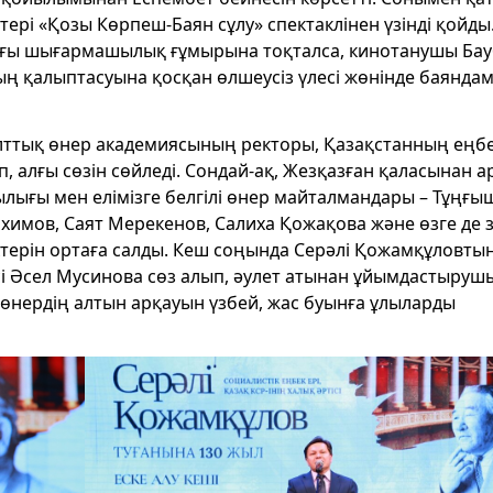
ері «Қозы Көрпеш-Баян сұлу» спектаклінен үзінді қойды.
ағы шығармашылық ғұмырына тоқталса, кинотанушы Бау
ң қалыптасуына қосқан өлшеусіз үлесі жөнінде баянда
ұлттық өнер академиясының ректоры, Қазақстанның еңб
, алғы сөзін сөйледі. Сондай-ақ, Жезқазған қаласынан 
лығы мен елімізге белгілі өнер майталмандары – Тұңғы
химов, Саят Мерекенов, Салиха Қожақова және өзге де 
іктерін ортаға салды. Кеш соңында Серәлі Қожамқұловты
і Әсел Мусинова сөз алып, әулет атынан ұйымдастыруш
қ өнердің алтын арқауын үзбей, жас буынға ұлыларды