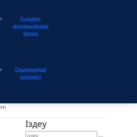
Ғылыми-
инновациялық
бөлімі
Оқырмандар
кабинеті
тті
Іздеу