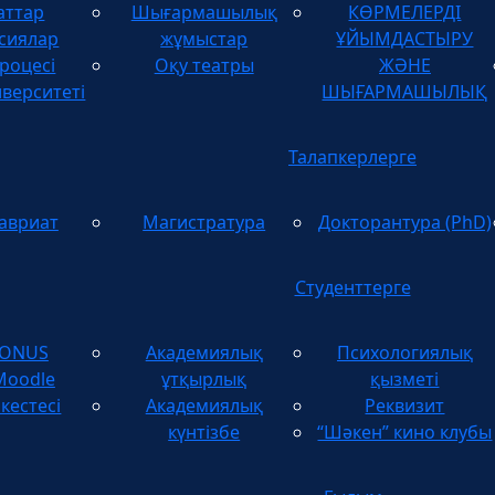
аттар
Шығармашылық
КӨРМЕЛЕРДІ
ТУЫНДЫЛАРДЫ
сиялар
жұмыстар
ҰЙЫМДАСТЫРУ
роцесі
Оқу театры
ЖӘНЕ
иверситеті
ШЫҒАРМАШЫЛЫҚ
Талапкерлерге
авриат
Магистратура
Докторантура (PhD)
Студенттерге
TONUS
Академиялық
Психологиялық
Moodle
ұтқырлық
қызметі
кестесі
Академиялық
Реквизит
күнтізбе
“Шәкен” кино клубы