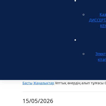
Қа
ДИССЕР
КЕ
Элек
кіта
Басты
Жаңалықтар
Ұлттық өнердің алып тұлғасы 
15/05/2026