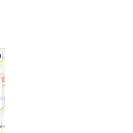
Қабылдау комиссиясы
БАКАЛАВРИАТ:
М
8 (727) 272-46-74
8 