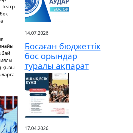
 Театр
бек
ма
14.07.2026
ек
Босаған бюджеттік
арнайы
шбай
бос орындар
зиялы
туралы ақпарат
ң қызы
ыларға
17.04.2026