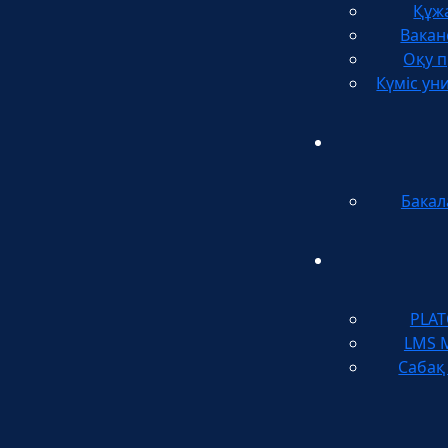
Құж
Вакан
Оқу п
Күміс ун
Бакал
PLA
LMS 
Сабақ 