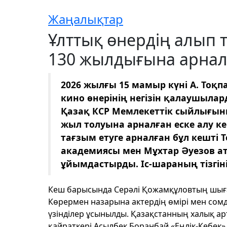
Жаңалықтар
Ұлттық өнердің алып 
130 жылдығына арналға
2026 жылғы 15 мамыр күні А. Тоқ
кино өнерінің негізін қалаушылар
Қазақ КСР Мемлекеттік сыйлығын
жыл толуына арналған еске алу ке
тағзым етуге арналған бұл кешті 
академиясы мен Мұхтар Әуезов ат
ұйымдастырды. Іс-шараның тізгінін
Кеш барысында Серәлі Қожамқұловтың шыға
Көрермен назарына актердің өмірі мен сомд
үзінділер ұсынылды. Қазақстанның халық ар
қайраткері Асылбек Боранбай «Еңлік-Кебек