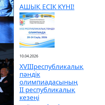
АШЫҚ ЕСІК КҮНІ!
10.04.2026
XVIIIреспубликалық
пәндік
олимпиадасының
ІІ республикалық
кезеңі