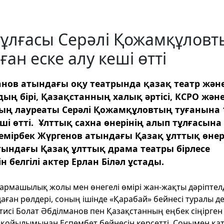
тұлғасы Серәлі Қожамқұлов
н еске алу кеші өтті
панов атындағы оқу театрында қазақ театр жән
дың бірі, Қазақстанның халық әртісі, КСРО жән
ың лауреаты Серәлі Қожамқұловтың туғанына 
ші өтті. Ұлттық сахна өнерінің алып тұлғасына
Темірбек Жүргенов атындағы Қазақ ұлттық өне
ындағы Қазақ ұлттық драма театры бірлесе
 белгілі актер Ерлан Біләл ұстады.
рмашылық жолы мен өнегелі өмірі жан-жақты дәріптелд
аған рөлдері, соның ішінде «Қарабай» бейнесі туралы де
тисі Болат Әбділманов пен Қазақстанның еңбек сіңірген
» қойылымынан Еспембет бейнесін көрсетті. Сонымен қа