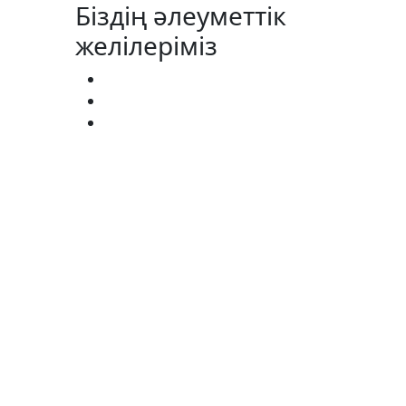
Біздің әлеуметтік
желілеріміз
АГИСТРАТУРА:
(727) 338-20-31