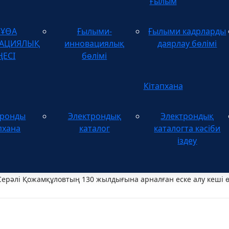
Ғылым
зҰӨА
Ғылыми-
Ғылыми кадрларды
ТАЦИЯЛЫҚ
инновациялық
даярлау бөлімі
ҢЕСІ
бөлімі
Кітапхана
тронды
Электрондық
Электрондық
пхана
каталог
каталогта кәсіби
іздеу
Серәлі Қожамқұловтың 130 жылдығына арналған еске алу кеші ө