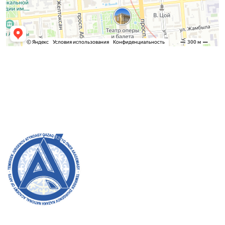
Приемная комиссия
Бакалавриат:
8 (727) 272-46-74
Магистратура:
8 (727) 338-20-31
Добро пожаловать на официальный сайт академии!
Мы стремимся к прозрачности, инклюзивности и