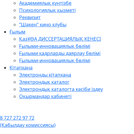
Академиялық күнтізбе
Психологиялық қызметі
Реквизит
“Шәкен” кино клубы
Ғылым
ҚазҰӨА ДИССЕРТАЦИЯЛЫҚ КЕҢЕСІ
Ғылыми-инновациялық бөлімі
Ғылыми кадрларды даярлау бөлімі
Ғылыми-инновациялық бөлімі
Кітапхана
Электронды кітапхана
Электрондық каталог
Электрондық каталогта кәсіби іздеу
Оқырмандар кабинеті
8 727 272 97 72
(Қабылдау комиссиясы)