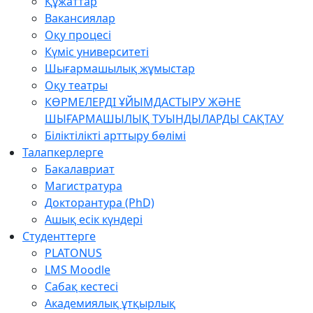
Құжаттар
Вакансиялар
Оқу процесі
Күміс университеті
Шығармашылық жұмыстар
Оқу театры
КӨРМЕЛЕРДІ ҰЙЫМДАСТЫРУ ЖӘНЕ
ШЫҒАРМАШЫЛЫҚ ТУЫНДЫЛАРДЫ САҚТАУ
Біліктілікті арттыру бөлімі
Талапкерлерге
Бакалавриат
Магистратура
Докторантура (PhD)
Ашық есік күндері
Студенттерге
PLATONUS
LMS Moodle
Сабақ кестесі
Академиялық ұтқырлық