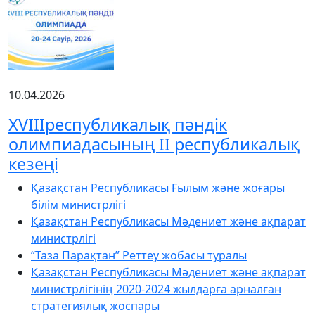
10.04.2026
XVIIIреспубликалық пәндік
олимпиадасының ІІ республикалық
кезеңі
Қазақстан Республикасы Ғылым және жоғары
білім министрлігі
Қазақстан Республикасы Мәдениет және ақпарат
министрлігі
“Таза Парақтан” Реттеу жобасы туралы
Қазақстан Республикасы Мәдениет және ақпарат
министрлігінің 2020-2024 жылдарға арналған
стратегиялық жоспары