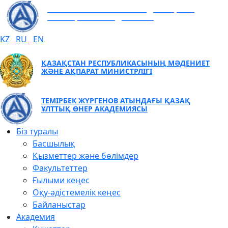
ТЕМІРБЕК ЖҮРГЕНОВ АТЫНДАҒЫ ҚАЗАҚ
ҰЛТТЫҚ ӨНЕР АКАДЕМИЯСЫ
KZ
RU
EN
ҚАЗАҚСТАН РЕСПУБЛИКАСЫНЫҢ МӘДЕНИЕТ
ЖӘНЕ АҚПАРАТ МИНИСТРЛІГІ
ТЕМІРБЕК ЖҮРГЕНОВ АТЫНДАҒЫ ҚАЗАҚ
ҰЛТТЫҚ ӨНЕР АКАДЕМИЯСЫ
Біз туралы
Басшылық
Қызметтер және бөлімдер
Факультеттер
Ғылыми кеңес
Оқу-әдістемелік кеңес
Байланыстар
Академия