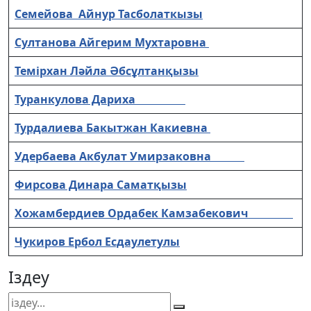
Семейова Айнур Тасболаткызы
Султанова Айгерим Мухтаровна
Темірхан Ләйла Әбсұлтанқызы
Туранкулова Дариха
Турдалиева Бакытжан Какиевна
Удербаева Акбулат Умирзаковна
Фирсова Динара Саматқызы
Хожамбердиев Ордабек Камзабекович
Чукиров Ербол Есдаулетулы
Іздеу