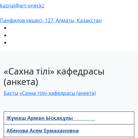
kaznai@art-oner.kz
Панфилов көшесі, 127, Алматы, Қазақстан
«Сахна тілі» кафедрасы
(анкета)
Басты
«Сахна тілі» кафедрасы (анкета)
Жұмаш Арман Ысқақұлы
Абенова Асем Ермахановна