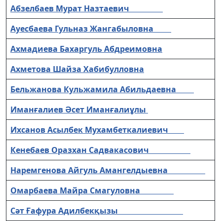
Абзелбаев Мурат Назтаевич
Ауесбаева Гульназ Жангабыловна
Ахмадиева Бахаргуль Абдреимовна
Ахметова Шайза Хабибулловна
Бельжанова Кульжамила Абильдаевна
Иманғалиев Әсет Иманғалиұлы
Ихсанов Асылбек Мухамбеткалиевич
Кенебаев Оразхан Садвакасович
Наремгенова Айгуль Амангелдыевна
Омарбаева Майра Смагуловна
Сәт Ғафура Адилбекқызы