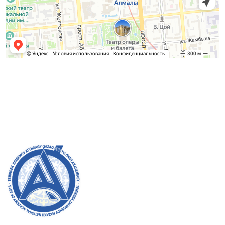
Қабылдау комиссиясы
БАКАЛАВРИАТ:
8 (727) 272-46-74
МАГИСТРАТУРА:
8 (727) 338-20-31
Академияның ресми сайтына қош келдіңіздер! Біз өз