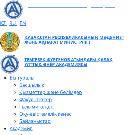
ТЕМІРБЕК ЖҮРГЕНОВ АТЫНДАҒЫ ҚАЗАҚ
ҰЛТТЫҚ ӨНЕР АКАДЕМИЯСЫ
KZ
RU
EN
ҚАЗАҚСТАН РЕСПУБЛИКАСЫНЫҢ МӘДЕНИЕТ
ЖӘНЕ АҚПАРАТ МИНИСТРЛІГІ
ТЕМІРБЕК ЖҮРГЕНОВ АТЫНДАҒЫ ҚАЗАҚ
ҰЛТТЫҚ ӨНЕР АКАДЕМИЯСЫ
Біз туралы
Басшылық
Қызметтер және бөлімдер
Факультеттер
Ғылыми кеңес
Оқу-әдістемелік кеңес
Байланыстар
Академия