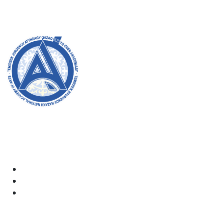
МАГИСТРАТУРА:
8 (727) 338-20-31
Академияның ресми сайтына қош келдіңіздер! Біз өз
жұмысымызда ашықтық, инклюзивтілік және қоғамға
деген ықпал жасауға ұмтыламыз. Сіздің қолдауыңыз
бен қатысуыңыз біз үшін өте маңызды.
Академия