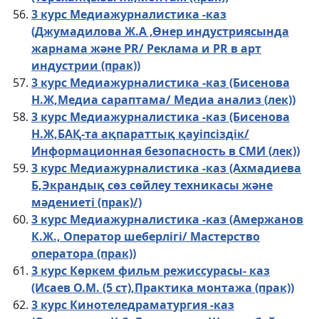
3 курс Медиажурналистика -каз
(Джумадилова Ж.А ,Өнер индустриясында
жарнама және PR/ Реклама и PR в арт
индустрии (прак))
3 курс Медиажурналистика -каз (Бисенова
Н.Ж,Медиа сараптама/ Медиа анализ (лек))
3 курс Медиажурналистика -каз (Бисенова
Н.Ж,БАҚ-та ақпараттық қауіпсіздік/
Информационная безопасность в СМИ (лек))
3 курс Медиажурналистика -каз (Ахмадиева
Б,Экрандық сөз сөйлеу техникасы және
мәдениеті (прак)/)
3 курс Медиажурналистика -каз (Амержанов
К.Ж., Оператор шеберлігі/ Мастерство
оператора (прак))
3 курс Көркем фильм режиссурасы- каз
(Исаев О.М. (5 ст),Практика монтажа (прак))
3 курс Кинотеледраматургия -каз