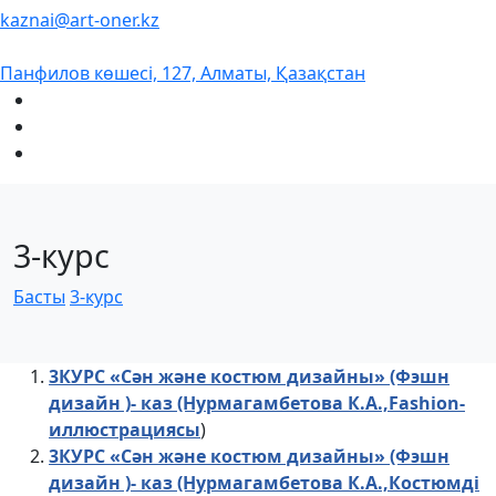
kaznai@art-oner.kz
Панфилов көшесі, 127, Алматы, Қазақстан
3-курс
Басты
3-курс
3КУРС «Сән және костюм дизайны» (Фэшн
дизайн )- каз (Нурмагамбетова К.А.,Fashion-
иллюстрациясы
)
3КУРС «Сән және костюм дизайны» (Фэшн
дизайн )- каз (Нурмагамбетова К.А.,Костюмді