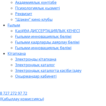
Академиялық күнтізбе
Психологиялық қызметі
Реквизит
“Шәкен” кино клубы
Ғылым
ҚазҰӨА ДИССЕРТАЦИЯЛЫҚ КЕҢЕСІ
Ғылыми-инновациялық бөлімі
Ғылыми кадрларды даярлау бөлімі
Ғылыми-инновациялық бөлімі
Кітапхана
Электронды кітапхана
Электрондық каталог
Электрондық каталогта кәсіби іздеу
Оқырмандар кабинеті
8 727 272 97 72
(Қабылдау комиссиясы)