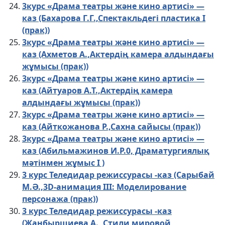
3курс «Драма театры және кино артисі» —
каз (Бахарова Г.Г.,Спектакльдегі пластика І
(прак))
3курс «Драма театры және кино артисі» —
каз (Ахметов А.,Актердің камера алдындағы
жұмысы (прак))
3курс «Драма театры және кино артисі» —
каз (Айтуаров А.Т.,Актердің камера
алдындағы жұмысы (прак))
3курс «Драма театры және кино артисі» —
каз (Айткожанова Р.,Сахна сайысы (прак))
3курс «Драма театры және кино артисі» —
каз (Абильмажинов И.Р.0, Драматургиялық
мәтінмен жұмыс I )
3 курс Теледидар режиссурасы -каз (Сарыбай
М.Ә.,3D-анимация III: Моделирование
персонажа (прак))
3 курс Теледидар режиссурасы -каз
(Жанбыршиева А., Стили мировой