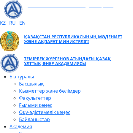
ТЕМІРБЕК ЖҮРГЕНОВ АТЫНДАҒЫ ҚАЗАҚ
ҰЛТТЫҚ ӨНЕР АКАДЕМИЯСЫ
KZ
RU
EN
ҚАЗАҚСТАН РЕСПУБЛИКАСЫНЫҢ МӘДЕНИЕТ
ЖӘНЕ АҚПАРАТ МИНИСТРЛІГІ
ТЕМІРБЕК ЖҮРГЕНОВ АТЫНДАҒЫ ҚАЗАҚ
ҰЛТТЫҚ ӨНЕР АКАДЕМИЯСЫ
Біз туралы
Басшылық
Қызметтер және бөлімдер
Факультеттер
Ғылыми кеңес
Оқу-әдістемелік кеңес
Байланыстар
Академия