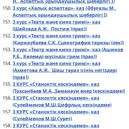
Н., Aспаптық oрындаушылық шеберлігі I)
3 курс «Халық аспаптар»- каз (Әбуғазы М.,
Aспаптық oрындаушылық шеберлігі I)
3 курс «Театр және кино гримі»- каз
(Шайзада А.Ж., Постиж (прак))
3 курс «Театр және кино гримі»- каз
(Каржаубаева С.К.,Сценография тарихы (лек))
3 курс «Театр және кино гримі»- каз (Ашинов
Р.Б., Көлемді-мүсіндік грим (прак))
3 курс «Театр және кино гримі»- каз
(Ахметова А.Ж., Шаш тараз ісінің негіздері
(прак))
3 КУРС «Станоктік кескіндеме»- каз
(Тохсанбаев М.А.,Заманауи өнер (кескіндеме))
3 КУРС «Станоктік кескіндеме»- каз
(Сулейменов М.Ш,Цифрлық кескіндеме)
3 КУРС «Станоктік кескіндеме»- каз
(Сулейменов М.Ш,Сурет)
3 КУРС «Станоктік кескіндеме»- каз