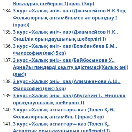
Вокалдық шеберлік 1(прак ) 3кр)
3 курс «Халық әні»- каз (Джампейсов Н.К.3кр,
Фольклорлық ансамбльмен ән орындау I
(прак))
3 курс «Халық әні»- каз (Джампейсов Н.К.,
Әншілік орындаушылық шеберлігі I)
3 курс «Халық әні»- каз (Божбанбаев Б.М.,
Философия (лек) 5кр)
3 курс «Халық әні»- каз (Байбосынова У.,
Арнайы пәндерді оқыту әдістемесі(Халық әні)
(лек))
3 курс «Халық әні»- каз (Алимжанова А.Ш.,
Философия (лек) 5кр)
3 курс «Халық әні»- каз (Абугазин Т., Әншілік
орындаушылық шеберлігі I)
3 курс «Халық аспаптар»- каз (Төлен Қ.Ә.,
Фольклорлық ансамбль I (прак) 3кр)
3 курс «Халық аспаптар»- каз (Төлен Қ.,
Aспаптық oрындаушылық шеберлігі I)