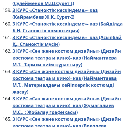
(Сулейменов М.Ш,Сурет-І)
3 КУРС «Станоктік кескіндеме»- каз
(Кайрамбаев Ж.К.,Сурет-І)
3 КУРС «Станоктік кескіндеме»- каз (Байділда
Б.Н.,Станоктік композиция)
3 КУРС «Станоктік кескіндеме»- каз (Асылбай
Қ., Станоктік мүсін)
3 КУРС «Сән және костюм дизайны» (Дизайн
костюма театра и кино)- каз (Наймантаева
М.Т., Тарихи киім құрастыру)
3 КУРС «Сән және костюм дизайны» (Дизайн
костюма театра и кино)- каз (Наймантаева
М.Т., Материалдағы кейіпкерлік костюмді
жасау)
3 КУРС «Сән және костюм дизайны» (Дизайн
костюма театра и кино)- каз (Жумагалиев
М.С., : Жобалау графикасы)
3 КУРС «Сән және костюм дизайны» (Дизайн
костюма театра и кино)- каз (Володева