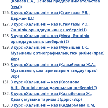
(Кокеев Е.А., Основы предпринимательства
(сем))
3 курс «Халық әні»- каз (Стамғазы Р.Ө.,
Даржан Ш.)
3 курс «Халық әні»- каз (Стамғазы Р.Ө.,
Әншілік орындаушылық шеберлігі I)
3 курс «Халық әні»- каз (Мұса, Әншілік
орындаушылық шеберлігі I)
3 курс «Халық әні»- каз (Мукышев Т.К.,
Музыкалық этнографиялық тәжірибие (прак)
4кр)
3 курс «Халық әні»- каз (Қазыбекова Ж.А.,
Музыкалық шығармаларын талдау (прак)
3кр)
3 курс «Халық әні»- каз (Косанова
А.Ш.,Әншілік орындаушылық шеберлігі I)
3 курс «Халық әні»- каз (Казыбекова Ж.,
Қазақ музыка тарихы I (дәріс) 3кр)
3 курс «Халық әні»- каз (Кадырбаева К.М,