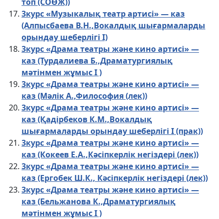
топ (СОӨЖ))
3курс «Музыкалық театр артисі» — каз
(Алпысбаева В.Н.,Вокалдық шығармаларды
орындау шеберлігі I)
3курс «Драма театры және кино артисі» —
каз (Турдалиева Б.,Драматургиялық
мәтінмен жұмыс I )
3курс «Драма театры және кино артисі» —
каз (Мәлік А.,Философия (лек))
3курс «Драма театры және кино артисі» —
каз (Қадірбеков К.М.,Вокалдық
шығармаларды орындау шеберлігі I (прак))
3курс «Драма театры және кино артисі» —
каз (Кокеев Е.А.,Кәсіпкерлік негіздері (лек))
3курс «Драма театры және кино артисі» —
каз (Ергобек Ш.К., Кәсіпкерлік негіздері (лек))
3курс «Драма театры және кино артисі» —
каз (Бельжанова К.,Драматургиялық
мәтінмен жұмыс I )