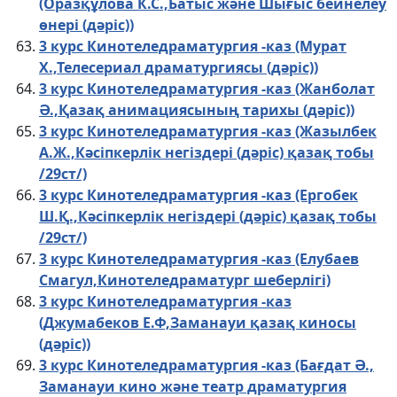
(Оразқұлова К.С.,Батыс және Шығыс бейнелеу
өнері (дәріс))
3 курс Кинотеледраматургия -каз (Мурат
Х.,Телесериал драматургиясы (дәріс))
3 курс Кинотеледраматургия -каз (Жанболат
Ә.,Қазақ анимациясының тарихы (дәріс))
3 курс Кинотеледраматургия -каз (Жазылбек
А.Ж.,Кәсіпкерлік негіздері (дәріс) қазақ тобы
/29ст/)
3 курс Кинотеледраматургия -каз (Ергобек
Ш.Қ.,Кәсіпкерлік негіздері (дәріс) қазақ тобы
/29ст/)
3 курс Кинотеледраматургия -каз (Елубаев
Смагул,Кинотеледраматург шеберлігі)
3 курс Кинотеледраматургия -каз
(Джумабеков Е.Ф,Заманауи қазақ киносы
(дәріс))
3 курс Кинотеледраматургия -каз (Бағдат Ә.,
Заманауи кино және театр драматургия