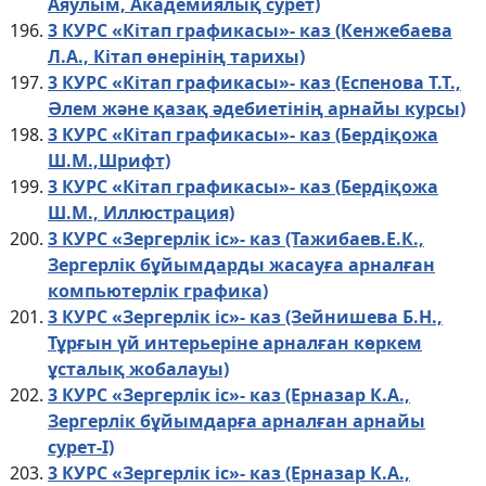
Аяулым, Академиялық сурет)
3 КУРС «Кітап графикасы»- каз (Кенжебаева
Л.А., Кітап өнерінің тарихы)
3 КУРС «Кітап графикасы»- каз (Еспенова Т.Т.,
Әлем және қазақ әдебиетінің арнайы курсы)
3 КУРС «Кітап графикасы»- каз (Бердіқожа
Ш.М.,Шрифт)
3 КУРС «Кітап графикасы»- каз (Бердіқожа
Ш.М., Иллюстрация)
3 КУРС «Зергерлік іс»- каз (Тажибаев.Е.К.,
Зергерлік бұйымдарды жасауға арналған
компьютерлік графика)
3 КУРС «Зергерлік іс»- каз (Зейнишева Б.Н.,
Тұрғын үй интерьеріне арналған көркем
ұсталық жобалауы)
3 КУРС «Зергерлік іс»- каз (Ерназар К.А.,
Зергерлік бұйымдарға арналған арнайы
сурет-І)
3 КУРС «Зергерлік іс»- каз (Ерназар К.А.,