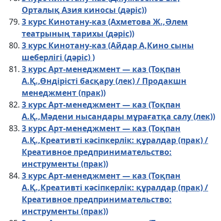
Орталық Азия киносы (дәріс))
3 курс Кинотану-каз (Ахметова Ж.,Әлем
театрының тарихы (дәріс))
3 курс Кинотану-каз (Айдар А,Кино сыны
шеберлігі (дәріс) )
3 курс Арт-менеджмент — каз (Тоқпан
А.Қ.,Өндірісті басқару (лек) / Продакшн
менеджмент (прак))
3 курс Арт-менеджмент — каз (Тоқпан
А.Қ.,Мәдени нысандары мұрағатқа салу (лек))
3 курс Арт-менеджмент — каз (Тоқпан
А.Қ.,Креативті кәсіпкерлік: құралдар (прак) /
Креативное предпринимательство:
инструменты (прак))
3 курс Арт-менеджмент — каз (Тоқпан
А.Қ.,Креативті кәсіпкерлік: құралдар (прак) /
Креативное предпринимательство:
инструменты (прак))