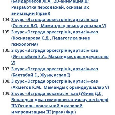
(Байдарбеков Ж.А., 2D-анимация II:
Разработка персонажей, основы их
анимации (прак))
3 курс «Эстрада оркестрінің артисі»-каз
(Оленин В.О., Мамандық орындаушылар V)
3 курс «Эстрада оркестрінің артисі»-каз
(Косназарова С.Д., Педагогика және
психология)
3 курс «Эстрада оркестрінің артисі»-каз
(Интыкбаев Е.А., Мамандық орындаушылар
V)
3 курс «Эстрада оркестрінің артисі»-каз
(Балтабай Е., Жуық аспап I)
3 курс «Эстрада оркестрінің артисі»-каз
(Ахметов К.М., Мамандық орындаушылар V)
3 курс «Эстрада вокалисі» -каз (Убиев Д.С,
Вокалдық джаз импровизациялау негіздері
III/Основы вокальной джазовой
импровизации III (прак) 4кр.)