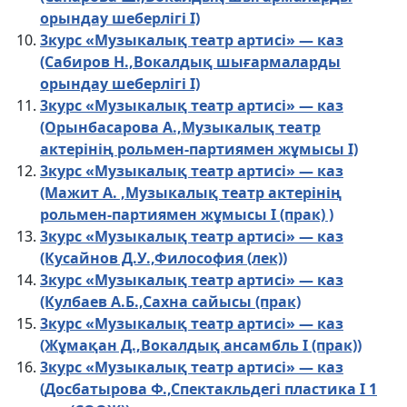
орындау шеберлігі I)
3курс «Музыкалық театр артисі» — каз
(Сабиров Н.,Вокалдық шығармаларды
орындау шеберлігі I)
3курс «Музыкалық театр артисі» — каз
(Орынбасарова А.,Музыкалық театр
актерінің рольмен-партиямен жұмысы І)
3курс «Музыкалық театр артисі» — каз
(Мажит А. ,Музыкалық театр актерінің
рольмен-партиямен жұмысы І (прак) )
3курс «Музыкалық театр артисі» — каз
(Кусайнов Д.У.,Философия (лек))
3курс «Музыкалық театр артисі» — каз
(Кулбаев А.Б.,Сахна сайысы (прак)
3курс «Музыкалық театр артисі» — каз
(Жұмақан Д.,Вокалдық ансамбль І (прак))
3курс «Музыкалық театр артисі» — каз
(Досбатырова Ф.,Спектакльдегі пластика І 1