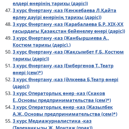
елдері өнерінің тарихы (дәріс))
3 курс Өнертану -каз (Кенжебаева Л,Қайта
өрлеу дәуірі өнерінің тарихы (дәріс))
3 курс Өнертану -каз (Карабалаева Б.Р.,ХІХ-ХХ
ғасырдағы Қазақстан бейенелеу өнері (дәріс))
3 курс Өнертану -каз (Жанбыршиева А.,
Костюм тарихы (дәріс),)
3 курс Өнертану -каз (Жақсымбет Ғ.Б.,Костюм
тарихы (дәріс))
3 курс Өнертану -каз (Ембергенов Т.,Театр
өнері (сем)*)
3 курс Өнертану -каз (Әлкеева Б,Театр өнері
(дәріс))
3 курс Операторлық өнер -каз (Скаков
Е.,Основы предпринимательства (сем)*)
3 курс Операторлық өнер -каз (Жазылбек
А.Ж.,Основы предпринимательства (сем)*)
3 курс Медиажурналистика -каз
(Төреханқызы Ж.,Монтаж (прак))