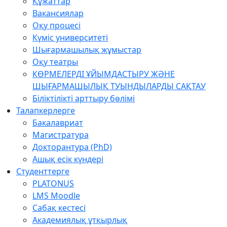
Құжаттар
Вакансиялар
Оқу процесі
Күміс университеті
Шығармашылық жұмыстар
Оқу театры
КӨРМЕЛЕРДІ ҰЙЫМДАСТЫРУ ЖӘНЕ
ШЫҒАРМАШЫЛЫҚ ТУЫНДЫЛАРДЫ САҚТАУ
Біліктілікті арттыру бөлімі
Талапкерлерге
Бакалавриат
Магистратура
Докторантура (PhD)
Ашық есік күндері
Студенттерге
PLATONUS
LMS Moodle
Сабақ кестесі
Академиялық ұтқырлық