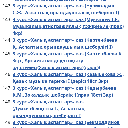
3 курс «Халық аспаптар»- каз (Нурмолдин
С.Ж., Aспаптық oрындаушылық шеберлігі I)
3 курс «Халық аспаптар»- каз (Мукышев Т.К.,
Музыкалық этнографиялық тәжірибие (прак)
4кр)
3 курс «Халық аспаптар»- каз (Картенбаева
Қ.,Aспаптық oрындаушылық шеберлігі I)
3 курс «Халық аспаптар»- каз (Картенбаева К.
3кр , Арнайы пәндерді оқыту
әдістемесі(Халық аспаптары)(дәріс))
3 курс «Халық аспаптар»- каз (Казыбекова Ж.,
Қазақ музыка тарихы I (дәріс) 18ст 3кр)
3 курс «Халық аспаптар»- каз (Кадырбаева
К.М.,Вокалдық шеберлік 1(прак 18ст) 3кр)
3 курс «Халық аспаптар»- каз
(Дүйсенбекқызы Т., Aспаптық
oрындаушылық шеберлігі I)
3 курс «Халық аспаптар»- каз (Бекмолдинов