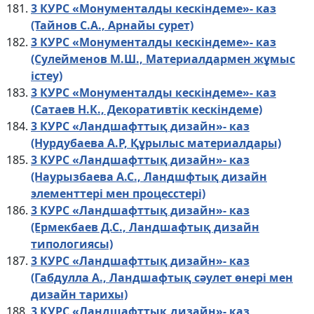
3 КУРС «Монументалды кескіндеме»- каз
(Тайнов С.А., Арнайы сурет)
3 КУРС «Монументалды кескіндеме»- каз
(Сулейменов М.Ш., Материалдармен жұмыс
істеу)
3 КУРС «Монументалды кескіндеме»- каз
(Сатаев Н.К., Декоративтік кескіндеме)
3 КУРС «Ландшафттық дизайн»- каз
(Нурдубаева А.Р, Құрылыс материалдары)
3 КУРС «Ландшафттық дизайн»- каз
(Наурызбаева А.С., Ландшфтық дизайн
элементтері мен процесстері)
3 КУРС «Ландшафттық дизайн»- каз
(Ермекбаев Д.С., Ландшафтық дизайн
типологиясы)
3 КУРС «Ландшафттық дизайн»- каз
(Габдулла А., Ландшафтық сәулет өнері мен
дизайн тарихы)
3 КУРС «Ландшафттық дизайн»- каз