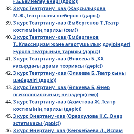
Ғ.Б,Бейнелеу өнері (дәріс))
3 курс Театртану -каз (Жақсылықова
М.Ж.,Театр сыны шеберлігі (дәріс))
3 курс Театртану -каз (Ембергенов Т.,Театр
костюмінің тарихы (сем))
3 курс Театртану -каз (Ембергенов
Т.,Классицизм және ағартушылық дәуіріндегі
Еуропа театрының тарихы (дәріс))
3 курс Театртану -каз (Әлкеева Б.,ХХ
ғасырдағы драма теориясы (дәріс))
3 курс Театртану -каз (Әлкеева Б.,Театр сыны
шеберлігі (дәріс))
3 курс Театртану -каз (Әлкеева Б.,Өнер
психологиясының негіздері(сем))
3 курс Театртану -каз (Ахметова Ж.,Театр
костюмінің тарихы (дәріс))
3 курс Өнертану -каз (Оразкулова К.С.,Өнер
эстетикасы (дәріс))
3 курс Өнертану -каз (Кенжебаева Л.,Ислам