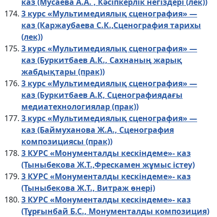
каз (Мусаева А.А. , Кәсіпкерлік негіздері (лек))
3 курс «Мультимедиялық сценография» —
каз (Каржаубаева С.К.,Сценография тарихы
(лек))
3 курс «Мультимедиялық сценография» —
каз (Буркитбаев А.К., Сахнаның жарық
жабдықтары (прак))
3 курс «Мультимедиялық сценография» —
каз (Буркитбаев А.К, Сценографиядағы
медиатехнологиялар (прак))
3 курс «Мультимедиялық сценография» —
каз (Баймуханова Ж.А., Сценография
композициясы (прак))
3 КУРС «Монументалды кескіндеме»- каз
(Тыныбекова Ж.Т.,Фрескамен жұмыс істеу)
3 КУРС «Монументалды кескіндеме»- каз
(Тыныбекова Ж.Т., Витраж өнері)
3 КУРС «Монументалды кескіндеме»- каз
(Тұрғынбай Б.С., Монументалды композиция)