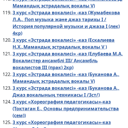
Мамандық эстрадалық вокалы V)
3 курс «Эстрада вокалисі» -каз (Жумабекова
Л.А., Поп музыка және джаз тарихы I /
История популярной музыки и джаза I (лек)
4кр)
3 курс «Эстрада вокалисі» -каз (Ескалиева
Н.Х.,Мамандық эстрадалық вокалы V )
3 курс «Эстрада вокалисі» -каз (Елубаева М.А,
Вокалистер ансамблі IIІ/ Ансамбль
вокалистов ІІІ (прак) 2кр)
3 курс «Эстрада вокалисі» -каз (Буканова А.,
Мамандық эстрадалық вокалы V)
3 курс «Эстрада вокалисі» -каз (Буканова А.,
Джаз вокалының техникасы I /3ст/)
3 курс «Хореография педагогикасы»-каз
(Токтаган Е., Основы предпринимательства
(сем))
3 курс «Хореография педагогикасы»-каз