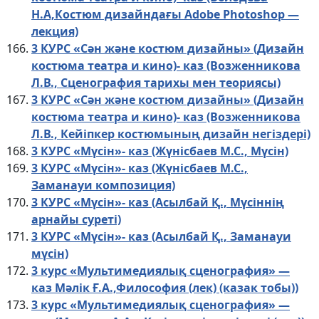
Н.А,Костюм дизайндағы Adobe Photoshop —
лекция)
3 КУРС «Сән және костюм дизайны» (Дизайн
костюма театра и кино)- каз (Возженникова
Л.В., Сценография тарихы мен теориясы)
3 КУРС «Сән және костюм дизайны» (Дизайн
костюма театра и кино)- каз (Возженникова
Л.В., Кейіпкер костюмының дизайн негіздері)
3 КУРС «Мүсін»- каз (Жүнісбаев М.С., Мүсін)
3 КУРС «Мүсін»- каз (Жүнісбаев М.С.,
Заманауи композиция)
3 КУРС «Мүсін»- каз (Асылбай Қ., Мүсіннің
арнайы суреті)
3 КУРС «Мүсін»- каз (Асылбай Қ., Заманауи
мүсін)
3 курс «Мультимедиялық сценография» —
каз Мәлік Ғ.А.,Философия (лек) (казак тобы))
3 курс «Мультимедиялық сценография» —