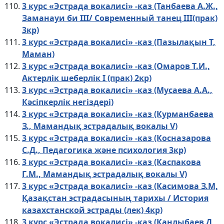
3 курс «Эстрада вокалисі» -каз (Танбаева А.Ж.,
Заманауи би III/ Современный танец III(прак)
3кр)
3 курс «Эстрада вокалисі» -каз (Пазылақын Т,
Маман)
3 курс «Эстрада вокалисі» -каз (Омаров Т.И.,
Актерлік шеберлік I (прак) 2кр)
3 курс «Эстрада вокалисі» -каз (Мусаева А.А.,
Кәсіпкерлік негіздері)
3 курс «Эстрада вокалисі» -каз (Курманбаева
З., Мамандық эстрадалық вокалы V)
3 курс «Эстрада вокалисі» -каз (Косназарова
С.Д., Педагогика және психология 3кр)
3 курс «Эстрада вокалисі» -каз (Каспакова
Г.М., Мамандық эстрадалық вокалы V)
3 курс «Эстрада вокалисі» -каз (Касимова З.М,
Қазақстан эстрадасының тарихы / История
казахстанской эстрады (лек) 4кр)
3 курс «Эстрада вокалисі» -каз (Канлыбаев Д,