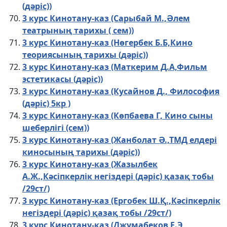
(дәріс))
3 курс Кинотану-каз (Сарыбай М.,Әлем
театрының тарихы ( сем))
3 курс Кинотану-каз (Нөгербек Б.Б,Кино
теориясының тарихы (дәріс))
3 курс Кинотану-каз (Маткерим Д.А,Фильм
эстетикасы (дәріс))
3 курс Кинотану-каз (Кусайнов Д., Философия
(дәріс) 5кр )
3 курс Кинотану-каз (Көпбаева Г, Кино сыны
шеберлігі (сем))
3 курс Кинотану-каз (Жанболат Ә.,ТМД елдері
киносының тарихы (дәріс))
3 курс Кинотану-каз (Жазылбек
А.Ж.,Кәсіпкерлік негіздері (дәріс) қазақ тобы
/29ст/)
3 курс Кинотану-каз (Ергобек Ш.Қ.,Кәсіпкерлік
негіздері (дәріс) қазақ тобы /29ст/)
3 курс Кинотану-каз (Джумабеков Е.Э,