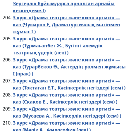
Зергерлік бұйымдарға арналған арнайы
кескіндеме-І)
3 курс «Драма театры және кино артисі» —
каз (Чукиров Е, Драматургиялық мәтінмен
жұмыс I )
3 курс «Драма театры және кино артисі» —
каз (Тұрмағанбет Ж., Бүгінгі әлемдік
театрлық үдеріс (лек) )
3 курс «Драма театры және кино артисі» —
каз (Турарбеков Ә., Актердің рөлмен жұмысы
I (прак) )
3 курс «Драма театры және кино артисі» —
каз (Токтаган Е.Т., Кәсіпкерлік негіздері (сем) )
3 курс «Драма театры және кино артисі» —
каз (Скаков Е., Кәсіпкерлік негіздері (сем) )
3 курс «Драма театры және кино артисі» —
каз (Мусаева А., Кәсіпкерлік негіздері (сем) )
3 курс «Драма театры және кино артисі» —
каз (Мәлік А., Философия (лек) )