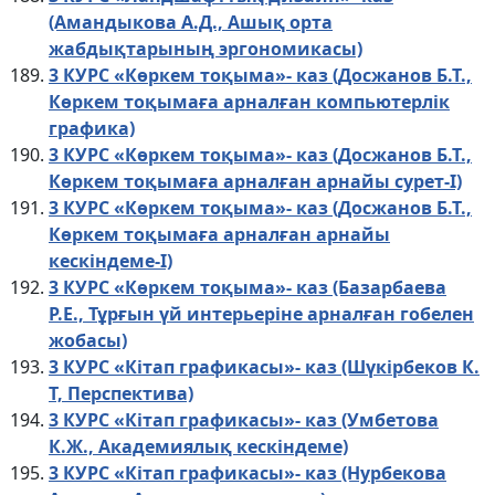
(Амандыкова А.Д., Ашық орта
жабдықтарының эргономикасы)
3 КУРС «Көркем тоқыма»- каз (Досжанов Б.Т.,
Көркем тоқымаға арналған компьютерлік
графика)
3 КУРС «Көркем тоқыма»- каз (Досжанов Б.Т.,
Көркем тоқымаға арналған арнайы сурет-І)
3 КУРС «Көркем тоқыма»- каз (Досжанов Б.Т.,
Көркем тоқымаға арналған арнайы
кескіндеме-І)
3 КУРС «Көркем тоқыма»- каз (Базарбаева
Р.Е., Тұрғын үй интерьеріне арналған гобелен
жобасы)
3 КУРС «Кітап графикасы»- каз (Шүкірбеков К.
Т, Перспектива)
3 КУРС «Кітап графикасы»- каз (Умбетова
К.Ж., Академиялық кескіндеме)
3 КУРС «Кітап графикасы»- каз (Нурбекова