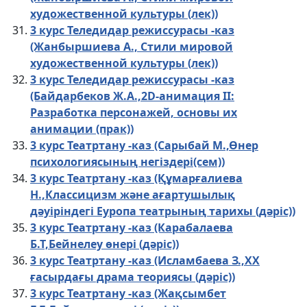
художественной культуры (лек))
3 курс Теледидар режиссурасы -каз
(Жанбыршиева А., Стили мировой
художественной культуры (лек))
3 курс Теледидар режиссурасы -каз
(Байдарбеков Ж.А.,2D-анимация II:
Разработка персонажей, основы их
анимации (прак))
3 курс Театртану -каз (Сарыбай М.,Өнер
психологиясының негіздері(сем))
3 курс Театртану -каз (Құмарғалиева
Н.,Классицизм және ағартушылық
дәуіріндегі Еуропа театрының тарихы (дәріс))
3 курс Театртану -каз (Карабалаева
Б.Т,Бейнелеу өнері (дәріс))
3 курс Театртану -каз (Исламбаева З.,ХХ
ғасырдағы драма теориясы (дәріс))
3 курс Театртану -каз (Жақсымбет