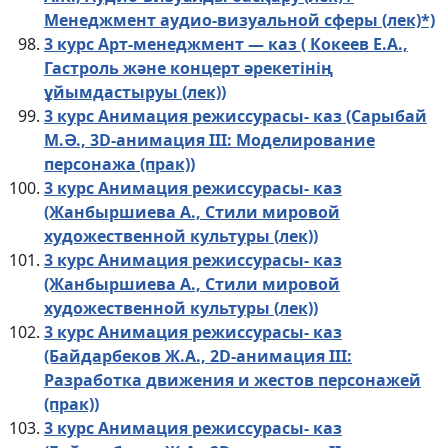
Менеджмент аудио-визуальной сферы (лек)*)
3 курс Арт-менеджмент — каз ( Кокеев Е.А.,
Гастроль және концерт әрекетінің
ұйымдастыруы (лек))
3 курс Анимация режиссурасы- каз (Сарыбай
М.Ә., 3D-анимация III: Моделирование
персонажа (прак))
3 курс Анимация режиссурасы- каз
(Жанбыршиева А., Стили мировой
художественной культуры (лек))
3 курс Анимация режиссурасы- каз
(Жанбыршиева А., Стили мировой
художественной культуры (лек))
3 курс Анимация режиссурасы- каз
(Байдарбеков Ж.А., 2D-анимация III:
Разработка движения и жестов персонажей
(прак))
3 курс Анимация режиссурасы- каз