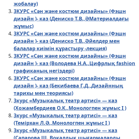
жобалау)
3КУРС «Сән және костюм дизайны» (Фэшн
дизайн )- каз (Дениско Т.В.,ӘМатериалдағы
жұмыс)
3КУРС «Сән және костюм дизайны» (Фэшн
дизайн )- каз (Дениско Т.В.,Әйелдер мен
балалар киімін құрастыру -лекция)
3КУРС «Сән және костюм дизайны» (Фэшн
дизайн )- каз (Володева Н.А.,Цифрлық fashion
графиканың негіздері)
3КУРС «Сән және костюм дизайны» (Фэшн
дизайн )- каз (Бекибаева Г.Д.,Дизайнның
тарихы мен теориясы)
3курс «Музыкалық театр артисі» — каз
(Хожамбердиев О.К.,Монологпен жұмыс I )
3курс «Музыкалық театр артисі» — каз
(Темірхан Л.Ә.,Монологпен жұмыс I )
3курс «Музыкалық театр артисі» — каз
(Сапарова Ш.,Вокалдық шығармаларды