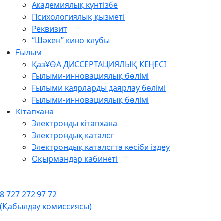
Академиялық күнтізбе
Психологиялық қызметі
Реквизит
“Шәкен” кино клубы
Ғылым
ҚазҰӨА ДИССЕРТАЦИЯЛЫҚ КЕҢЕСІ
Ғылыми-инновациялық бөлімі
Ғылыми кадрларды даярлау бөлімі
Ғылыми-инновациялық бөлімі
Кітапхана
Электронды кітапхана
Электрондық каталог
Электрондық каталогта кәсіби іздеу
Оқырмандар кабинеті
8 727 272 97 72
(Қабылдау комиссиясы)