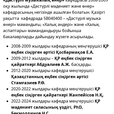
оқу жылында «Дәстүрлі мәдениет және өнер»
кафедрасының негізінде ашылған болатын. Қазіргі
уақытта кафедрада 5В040400 – «Дәстүрлі музыка
өнері» мамандығы, «Халық әндері» және «Халық
аспаптары» мамандандыруы бойынша
бакалаврларды дайындау жүзеге асырылады.
2008-2009 жылдары кафедраның меңгерушісі
ҚР
еңбек сіңірген әртісі Қосбармақов Е.А.
2009-2012 жылдары –
ҚР
еңбек сіңірген
қайраткері Абдуалиев А.Ж.
басқарды.
2012-2020 жылдары
кафедра меңгерушісі
Қазақстанның еңбек сіңірген
әртісі
Стамғаз
иев
Р.Ө.
2020-2022 жылдары кафедра меңгерушісі
ҚР
еңбек сіңірген қайраткері
Жанпейісов Н
.
Қ
.
2022-2024 жылдары кафедра меңгерушісі
ҚР
мәдениет саласының үздігі
,
PhD
,
Бекмолдинов Н
.С.