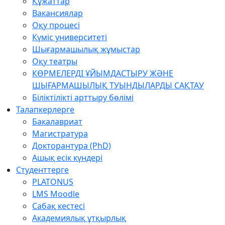
Құжаттар
Вакансиялар
Оқу процесі
Күміс университеті
Шығармашылық жұмыстар
Оқу театры
КӨРМЕЛЕРДІ ҰЙЫМДАСТЫРУ ЖӘНЕ
ШЫҒАРМАШЫЛЫҚ ТУЫНДЫЛАРДЫ САҚТАУ
Біліктілікті арттыру бөлімі
Талапкерлерге
Бакалавриат
Магистратура
Докторантура (PhD)
Ашық есік күндері
Студенттерге
PLATONUS
LMS Moodle
Сабақ кестесі
Академиялық ұтқырлық