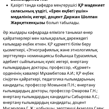
Қазіргі таңда кафедра меңгерушісі
ҚР мәдениет
саласының үздігі
,
«Ере
н
е
ң
бегі үшін»
медалі
нің иегері
, доцент Даржан Шолпан
Жар
қеткенқызы
болып табылады.
Әр жылдары кафедрада елімізге танымал өнер
қайраткерлері мен халықаралық дәрежедегі
ғалымдар еңбек еткен. ҚР құрметті білім беру
қызметкері, «Этнографиялық және этнологиялық
зерттеулер» номинациясы бойынша Еуразиялық
әдебиет сыйлығының күміс иегері, өнертану
ғылымдардың докторы, профессор, «Құрмет»
орденінің кавалері Мұхамбетова А.И.; ҚР еңбек
сіңірген қайраткері, педагогика ғылымдарының
кандидаты, профессор Момынов П.Н.; өнертану
ғылымдардың докторы, профессор Омарова Г.Н.;
өнертану ғылымдардың кандидаты Сабырова А.С.;
өнертану ғылымдардың кандидаты, доцент
Мұсағұлова Г. Ж.; қобызшы, зерттеуші Ақмолда Саян;