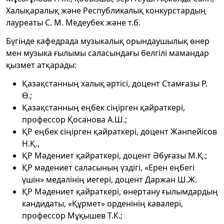
Халықаралық және Республикалық конкурстардың
лауреаты С. М. Медеубек және т.б.
Бүгінде кафедрада музыкалық орындаушылық өнер
мен музыка ғылымы саласындағы белгілі мамандар
қызмет атқарады:
Қазақстанның халық әртісі, доцент Стамғазы Р.
Ө.;
Қазақстанның еңбек сіңірген қайраткері,
профессор Қосанова А.Ш.;
ҚР еңбек сіңірген қайраткері, доцент Жанпейісов
Н.Қ.,
ҚР Мәдениет қайраткері, доцент Әбуғазы М.Қ.;
ҚР мәдениет саласының үздігі, «Ерен еңбегі
үшін» медалінің иегері, доцент Даржан Ш.Ж.
ҚР Мәдениет қайраткері, өнертану ғылымдардың
кандидаты, «Құрмет» орденінің кавалері,
профессор Мұқышев Т.К.;