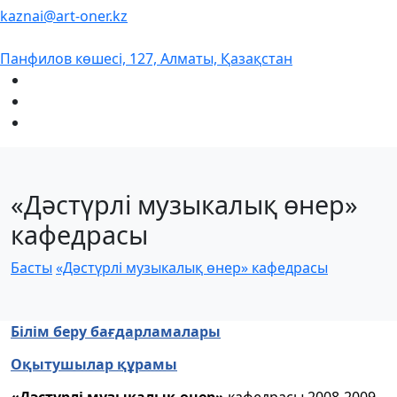
kaznai@art-oner.kz
Панфилов көшесі, 127, Алматы, Қазақстан
«Дәстүрлі музыкалық өнер»
кафедрасы
Басты
«Дәстүрлі музыкалық өнер» кафедрасы
Білім беру бағдарламалары
Оқытушылар құрамы
«Дәстүрлі музыкалық өнер»
кафедрасы 2008-2009