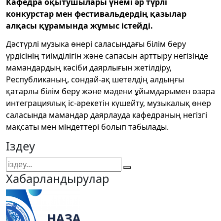
Кафедра оқытушылары үнемі әр түрлі
конкурстар мен фестивальдердің қазылар
алқасы құрамында жұмыс істейді.
Дәстүрлі музыка өнері саласындағы білім беру
үрдісінің тиімділігін және сапасын арттыру негізінде
мамандардың кәсіби даярлығын жетілдіру,
Республиканың, сондай-ақ шетелдің алдыңғы
қатарлы білім беру және мәдени ұйымдарымен өзара
интеграциялық іс-әрекетін күшейту, музыкалық өнер
саласында мамандар даярлауда кафедраның негізгі
мақсаты мен міндеттері болып табылады.
Іздеу
Хабарландырулар