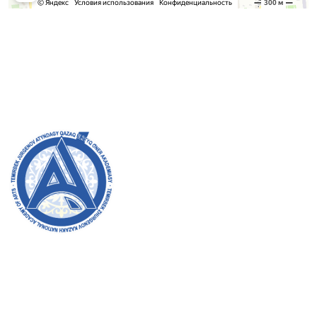
Қабылдау комиссиясы
БАКАЛАВРИАТ:
8 (727) 272-46-74
МАГИСТРАТУРА:
8 (727) 338-20-31
Академияның ресми сайтына қош келдіңіздер! Біз өз
жұмысымызда ашықтық, инклюзивтілік және қоғамға
деген ықпал жасауға ұмтыламыз. Сіздің қолдауыңыз
бен қатысуыңыз біз үшін өте маңызды.