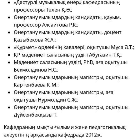
«Дәстүрлі музыкалық өнер» кафедрасының
профессоры Төлен Қ.Ә.;
Өнертану ғылымдардың кандидаты, қауым.
профессор Алсаитова Р.К.;
Өнертану ғылымдардың кандидаты, доцент
Қазыбекова Ж.А.;
«Құрмет» орденінің кавалері, оқытушы Мұса Ә.Т.;
ҚР мәдениет саласының үздігі Абугазин Т.Қ.;
Мәдениет саласының үздігі, PhD, аға оқытушы
Бекмолдинов Н.С.;
Өнертану ғылымдарының магистры, оқытушы
Картенбаева Қ.М.;
Өнертану ғылымдарының магистры, аға
оқытушы Нурмолдин С.Ж.;
Өнертану ғылымдарының магистры, оқытушы
Дүйсенбекқызы Т.
Кафедраның мықты ғылыми және педагогикалық
әлеуетінің арқасында кафедрада 2012ж.