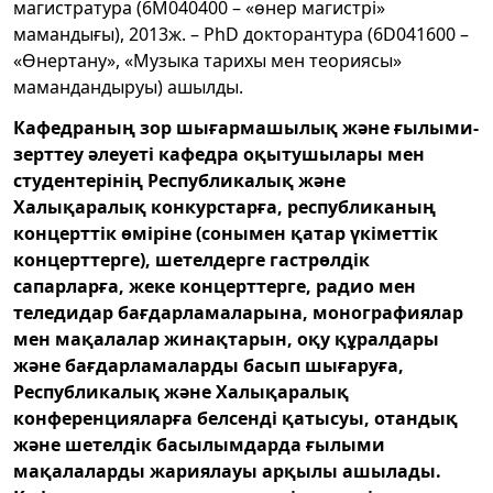
магистратура (6М040400 – «өнер магистрі»
мамандығы), 2013ж. – PhD докторантура (6D041600 –
«Өнертану», «Музыка тарихы мен теориясы»
мамандандыруы) ашылды.
Кафедраның зор шығармашылық және ғылыми-
зерттеу әлеуеті кафедра оқытушылары мен
студентерінің Республикалық және
Халықаралық конкурстарға, республиканың
концерттік өміріне (сонымен қатар үкіметтік
концерттерге), шетелдерге гастрөлдік
сапарларға, жеке концерттерге, радио мен
теледидар бағдарламаларына, монографиялар
мен мақалалар жинақтарын, оқу құралдары
және бағдарламаларды басып шығаруға,
Республикалық және Халықаралық
конференцияларға белсенді қатысуы, отандық
және шетелдік басылымдарда ғылыми
мақалаларды жариялауы арқылы ашылады.