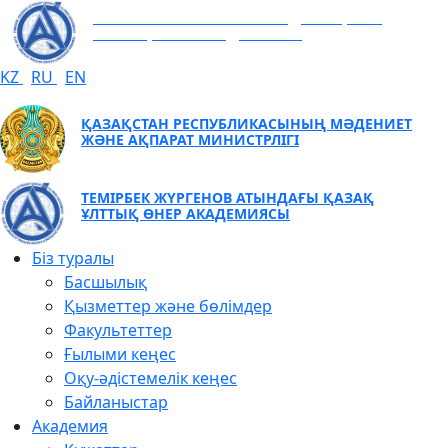
ТЕМІРБЕК ЖҮРГЕНОВ АТЫНДАҒЫ ҚАЗАҚ
ҰЛТТЫҚ ӨНЕР АКАДЕМИЯСЫ
KZ
RU
EN
ҚАЗАҚСТАН РЕСПУБЛИКАСЫНЫҢ МӘДЕНИЕТ
ЖӘНЕ АҚПАРАТ МИНИСТРЛІГІ
ТЕМІРБЕК ЖҮРГЕНОВ АТЫНДАҒЫ ҚАЗАҚ
ҰЛТТЫҚ ӨНЕР АКАДЕМИЯСЫ
Біз туралы
Басшылық
Қызметтер және бөлімдер
Факультеттер
Ғылыми кеңес
Оқу-әдістемелік кеңес
Байланыстар
Академия