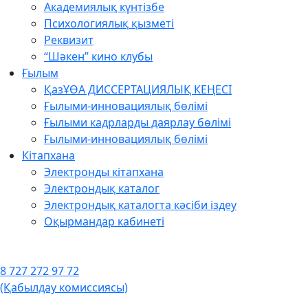
Академиялық күнтізбе
Психологиялық қызметі
Реквизит
“Шәкен” кино клубы
Ғылым
ҚазҰӨА ДИССЕРТАЦИЯЛЫҚ КЕҢЕСІ
Ғылыми-инновациялық бөлімі
Ғылыми кадрларды даярлау бөлімі
Ғылыми-инновациялық бөлімі
Кітапхана
Электронды кітапхана
Электрондық каталог
Электрондық каталогта кәсіби іздеу
Оқырмандар кабинеті
8 727 272 97 72
(Қабылдау комиссиясы)