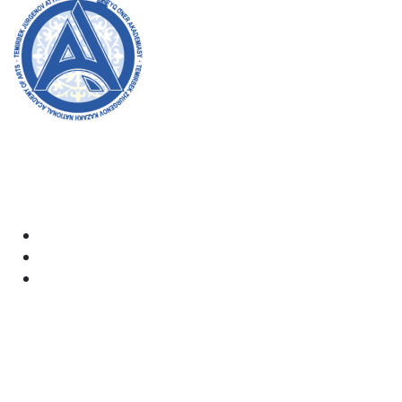
Академияның ресми сайтына қош келдіңіздер! Біз өз
жұмысымызда ашықтық, инклюзивтілік және қоғамға
деген ықпал жасауға ұмтыламыз. Сіздің қолдауыңыз
бен қатысуыңыз біз үшін өте маңызды.
Академия
Құжаттар
Электрондық пошта: