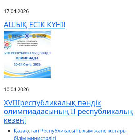
17.04.2026
АШЫҚ ЕСІК КҮНІ!
10.04.2026
XVIIIреспубликалық пәндік
олимпиадасының ІІ республикалық
кезеңі
Қазақстан Республикасы Ғылым және жоғары
білім министрлігі