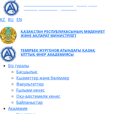
ТЕМІРБЕК ЖҮРГЕНОВ АТЫНДАҒЫ ҚАЗАҚ
ҰЛТТЫҚ ӨНЕР АКАДЕМИЯСЫ
KZ
RU
EN
ҚАЗАҚСТАН РЕСПУБЛИКАСЫНЫҢ МӘДЕНИЕТ
ЖӘНЕ АҚПАРАТ МИНИСТРЛІГІ
ТЕМІРБЕК ЖҮРГЕНОВ АТЫНДАҒЫ ҚАЗАҚ
ҰЛТТЫҚ ӨНЕР АКАДЕМИЯСЫ
Біз туралы
Басшылық
Қызметтер және бөлімдер
Факультеттер
Ғылыми кеңес
Оқу-әдістемелік кеңес
Байланыстар
Академия