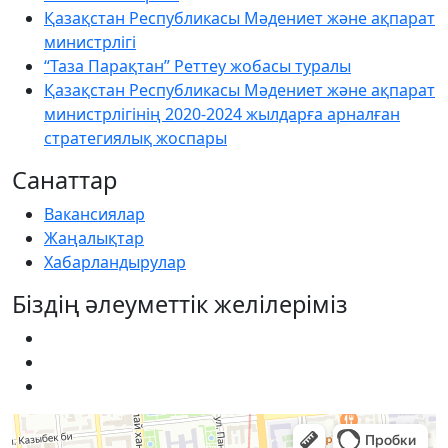
Қазақстан Республикасы Мәдениет және ақпарат
министрлігі
“Таза Парақтан” Реттеу жобасы туралы
Қазақстан Республикасы Мәдениет және ақпарат
министрлігінің 2020-2024 жылдарға арналған
стратегиялық жоспары
Санаттар
Вакансиялар
Жаңалықтар
Хабарландырулар
Біздің әлеуметтік желілеріміз