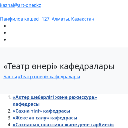
kaznai@art-oner.kz
Панфилов көшесі, 127, Алматы, Қазақстан
«Театр өнері» кафедралары
Басты
«Театр өнері» кафедралары
«Актер шеберлігі және режиссура»
кафедрасы
«Сахна тілі» кафедрасы
«Жеке ән салу» кафедрасы
«Сахналық пластика және дене тәрбиесі»