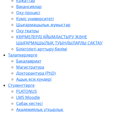
Құжаттар
Вакансиялар
Оқу процесі
Күміс университеті
Шығармашылық жұмыстар
Оқу театры
КӨРМЕЛЕРДІ ҰЙЫМДАСТЫРУ ЖӘНЕ
ШЫҒАРМАШЫЛЫҚ ТУЫНДЫЛАРДЫ САҚТАУ
Біліктілікті арттыру бөлімі
Талапкерлерге
Бакалавриат
Магистратура
Докторантура (PhD)
Ашық есік күндері
Студенттерге
PLATONUS
LMS Moodle
Сабақ кестесі
Академиялық ұтқырлық