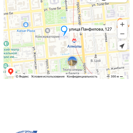
Қабылдау комиссиясы
БАКАЛАВРИАТ:
8 (727) 272-46-74
МАГИСТРАТУРА:
8 (727) 338-20-31