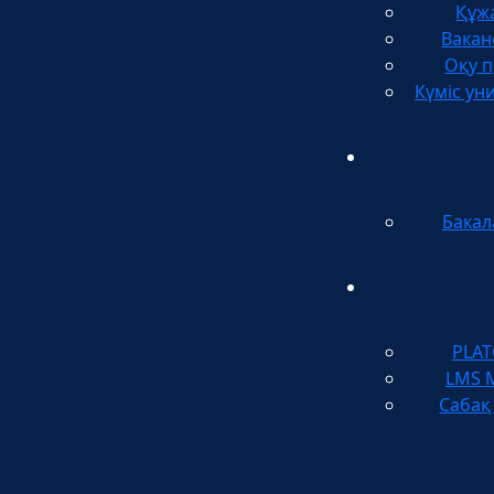
Құж
Вакан
Оқу п
Күміс ун
Бакал
PLA
LMS 
Сабақ 