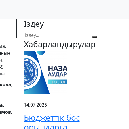
Іздеу
Хабарландырулар
да,
ғының
ың
55
ды.
кова,
14.07.2026
а,
амов,
Бюджеттік бос
орындарға