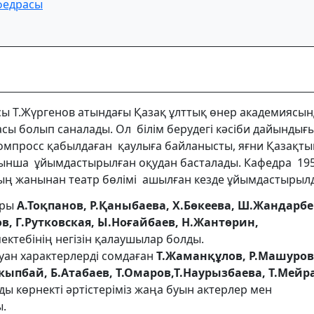
афедрасы
сы Т.Жүргенов атындағы Қазақ ұлттық өнер академиясын
расы болып саналады. Ол білім берудегі кәсіби дайынды
рКомпросс қабылдаған қаулыға байланысты, яғни Қазақт
ойынша ұйымдастырылған оқудан басталады. Кафедра 19
ың жанынан театр бөлімі ашылған кезде ұйымдастырыл
ары
А.Тоқпанов, Р.Қаныбаева, Х.Бөкеева, Ш.Жандарбе
, Г.Рутковская, Ы.Ноғайбаев,
Н.Жантөрин,
мектебінің негізін қалаушылар болды.
уан характерлерді сомдаған
Т.Жаманқұлов, Р.Машуров
кыпбай, Б.Атабаев, Т.Омаров,Т.Наурызбаева, Т.Мейр
ы көрнекті әртістеріміз жаңа буын актерлер мен
ы.