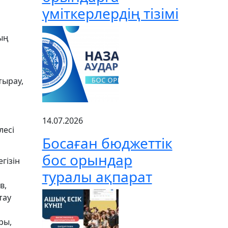
үміткерлердің тізімі
дың
тырау,
14.07.2026
лесі
Босаған бюджеттік
бос орындар
гізін
туралы ақпарат
в,
тау
ры,