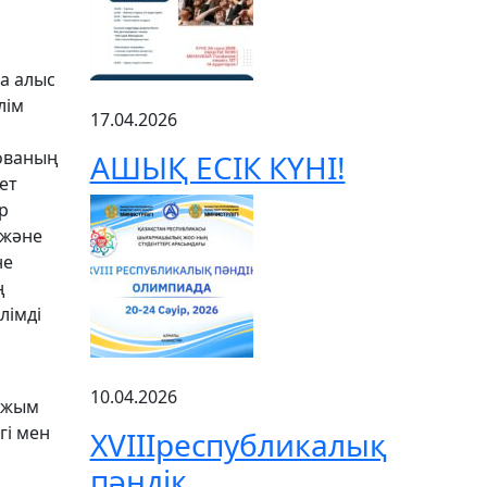
а алыс
лім
17.04.2026
рованың
АШЫҚ ЕСІК КҮНІ!
ет
р
 және
не
ң
лімді
10.04.2026
 ұжым
гі мен
XVIIIреспубликалық
пәндік