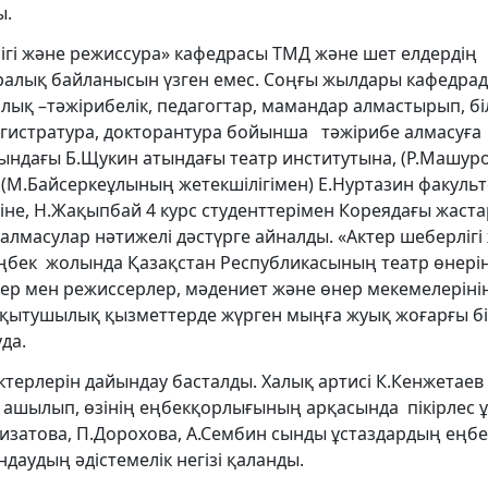
ы.
ігі және режиссура» кафедрасы ТМД және шет елдердің
алық байланысын үзген емес. Соңғы жылдары кафедрад
ық –тәжірибелік, педагогтар, мамандар алмастырып, бі
магистратура, докторантура бойынша тәжірибе алмасуға
асындағы Б.Щукин атындағы театр институтына, (Р.Машу
е (М.Байсеркеұлының жетекшілігімен) Е.Нуртазин факульт
не, Н.Жақыпбай 4 курс студенттерімен Кореядағы жаста
алмасулар нәтижелі дәстүрге айналды. «Актер шеберлігі
еңбек жолында Қазақстан Республикасының театр өнері
рлер мен режиссерлер, мәдениет және өнер мекемелеріні
оқытушылық қызметтерде жүрген мыңға жуық жоғарғы бі
да.
ерлерін дайындау басталды. Халық артисі К.Кенжетаев
 ашылып, өзінің еңбекқорлығының арқасында пікірлес
Ғизатова, П.Дорохова, А.Сембин сынды ұстаздардың еңбе
аудың әдістемелік негізі қаланды.