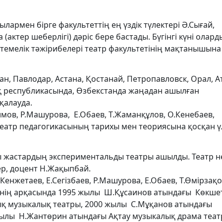
армен бірге факультеттің ең үздік түлектері Ә.Сығай,
(актер шеберлігі) дәріс бере бастады. Бүгінгі күні олар
емелік тәжірибелері театр факультетінің мақтанышына
н, Павлодар, Астана, Қостанай, Петропавловск, Орал, А
ық республикасында, Өзбекстанда жаңадан ашылған
қалауда.
имов, Р.Машурова, Е.Обаев, Т.Жаманқұлов, О.Кенебаев,
театр педагогикасының тарихы мен теориясына қосқан ү
 жастардың экспериментальды театры ашылды. Театр не
ер, доцент Н.Жақыпбай.
Кенжетаев, Е.Сегізбаев, Р.Машурова, Е.Обаев, Т.Өмірзақо
рінің арқасында 1995 жылы Ш.Құсаинов атындағы Көкше
ық музыкалық театры, 2000 жылы С.Мұқанов атындағы
жылы Н.Жантөрин атындағы Ақтау музыкалық драма теат