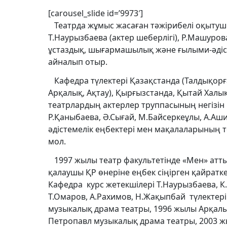
[carousel_slide id=’9973′]
Театрда жұмыс жасаған тәжірибелі оқытушыл
Т.Наурызбаева (актер шеберлігі), Р.Машурова 
ұстаздық, шығармашылық және ғылыми-әдіст
айналып отыр.
Кафедра түлектері Қазақстанда (Талдықорға
Арқалық, Ақтау), Қырғызстанда, Қытай Хал
театрлардың актерлер труппасының негізін 
Р.Қаныбаева, Ә.Сығай, М.Байсеркеұлы, А.Аш
әдістемелік еңбектері мен мақалаларының 
мол.
1997 жылы театр факультетінде «Мен» атты
қалаушы ҚР өнеріне еңбек сіңірген қайратк
Кафедра курс жетекшілері Т.Наурызбаева, К.
Т.Омаров, А.Рахимов, Н.Жақыпбай түлекте
музыкалық драма театры, 1996 жылы Арқал
Петропавл музыкалық драма театры, 2003 