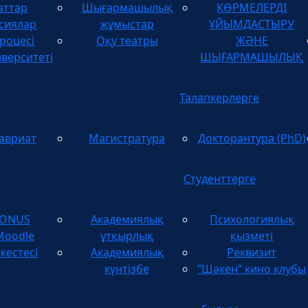
аттар
Шығармашылық
КӨРМЕЛЕРДІ
ТУЫНДЫЛАРДЫ
сиялар
жұмыстар
ҰЙЫМДАСТЫРУ
роцесі
Оқу театры
ЖӘНЕ
иверситеті
ШЫҒАРМАШЫЛЫҚ
Талапкерлерге
авриат
Магистратура
Докторантура (PhD)
Студенттерге
TONUS
Академиялық
Психологиялық
Moodle
ұтқырлық
қызметі
кестесі
Академиялық
Реквизит
күнтізбе
“Шәкен” кино клубы