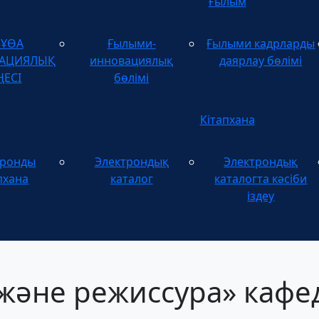
Ғылым
зҰӨА
Ғылыми-
Ғылыми кадрларды
ТАЦИЯЛЫҚ
инновациялық
даярлау бөлімі
ҢЕСІ
бөлімі
Кітапхана
тронды
Электрондық
Электрондық
пхана
каталог
каталогта кәсіби
іздеу
 және режиссура» каф