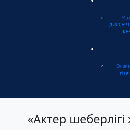
Қа
ДИССЕР
КЕ
Элек
кіта
«Актер шеберлігі