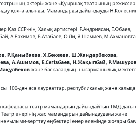
еатрының актері» және «Қуыршақ театрының режиссер
ау қолға алынды. Мамандарды дайындауды Н.Колесник
р Қаз ССР-нің Халық артистері Р.Андриясан, Е.Обаев,
ай, А.Рахимов, Б.Атабаев, О.Ли, Я.Шамиев, М.Ахмановт
ов, Р.Қаныбаева, Х.Бөкеева, Ш.Жандарбекова,
ева, А.Ашимов, Е.Сегізбаев, Н.Жақыпбай, Р.Машуров
.Мақұлбеков
және басқалардың шығармашылық мектепт
сы 100-ден аса лауреаттар, республикалық және халық
ура кафедрасы театр мамандарын дайындайтын ТМД-дағы 
 Театр өнерінің жас мамандарын дайындаудағы және
е ғылыми-зерттеу еңбектері өнер әлемінде жоғары ба