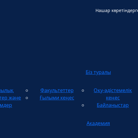
Нашар көретіндерг
Қ
Біз туралы
шылық
Факультеттер
Оқу-әдістемелік
тер және
Ғылыми кеңес
кеңес
імдер
Байланыстар
Академия