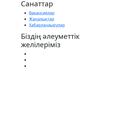
Санаттар
Вакансиялар
Жаңалықтар
Хабарландырулар
Біздің әлеуметтік
желілеріміз
АГИСТРАТУРА:
(727) 338-20-31