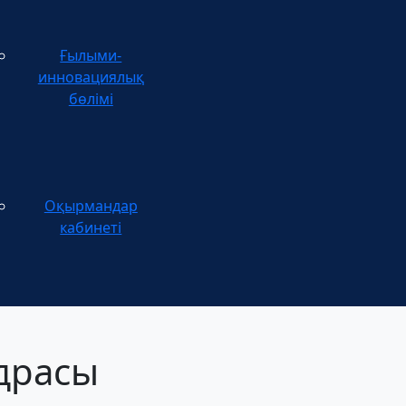
Ғылыми-
инновациялық
бөлімі
Оқырмандар
кабинеті
едрасы