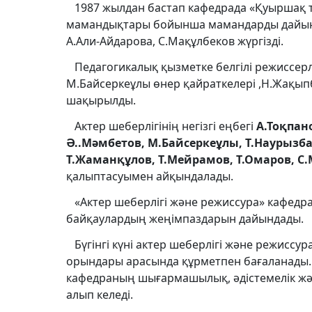
1987 жылдан бастап кафедрада «Қуыршақ т
мамандықтары бойынша мамандарды дайынд
А.Али-Айдарова, С.Мақұлбеков жүргізді.
Педагогикалық қызметке белгілі режиссерле
М.Байсеркеұлы өнер қайраткелері ,Н.Жақыпб
шақырылды.
Актер шеберлігінің негізгі еңбегі
А.Тоқпан
Ә..Мәмбетов, М.Байсеркеұлы, Т.Наурызба
Т.Жаманқұлов, Т.Мейрамов, Т.Омаров, С
қалыптасуымен айқындалады.
«Актер шеберлігі және режиссура» кафедра
байқаулардың жеңімпаздарын дайындады.
Бүгінгі күні актер шеберлігі және режисс
орындары арасында құрметпен бағаланады.
кафедраның шығармашылық, әдістемелік жән
алып келеді.