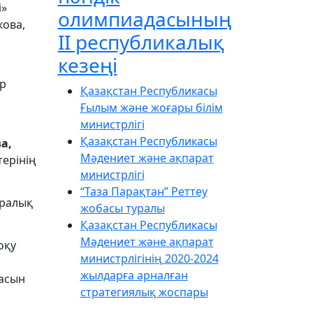
і»
олимпиадасының
ова,
ІІ республикалық
кезеңі
ар
Қазақстан Республикасы
Ғылым және жоғары білім
министрлігі
Қазақстан Республикасы
а,
Мәдениет және ақпарат
ерінің
министрлігі
“Таза Парақтан” Реттеу
аралық
жобасы туралы
Қазақстан Республикасы
Мәдениет және ақпарат
оқу
министрлігінің 2020-2024
жылдарға арналған
ғасын
стратегиялық жоспары