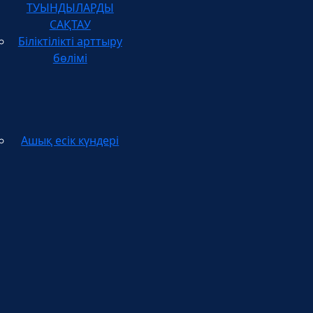
САҚТАУ
Біліктілікті арттыру
бөлімі
Ашық есік күндері