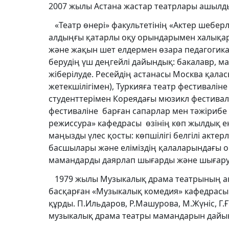
2007 жылы Астана жастар театрлары ашылд
«Театр өнері» факультетінің «Актер шеберл
алдыңғы қатарлы оқу орындарымен халықар
және жақын шет елдермен өзара педагогикал
берудің үш деңгейлі дайындық: бакалавр, 
жіберілуде. Ресейдің астанасы Москва қал
жетекшілігімен), Туркияға театр фестивалін
студенттерімен Кореядағы мюзикл фестивалі
фестиваліне барған сапарлар мен тәжірибе 
режиссура» кафедрасы өзінің көп жылдық 
маңызды үлес қосты: көпшілігі белгілі акте
басшылары және еліміздің қалаларындағы 
мамандарды даярлап шығарды және шығару
1979 жылы Музыкалық драма театрының акт
басқарған «Музыкалық комедия» кафедрасы
құрды. П.Ильдаров, Р.Машурова, М.Жүніс, Г.
музыкалық драма театры мамандарын дайынд