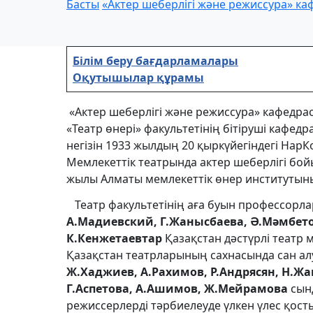
Басты
«Актер шеберлігі және режиссура» к
Білім беру бағдарламалары
Оқутышылар құрамы
«Актер шеберлігі және режиссура» кафедра
«Театр өнері» факультетінің бітіруші кафед
негізін 1933 жылдың 20 қыркүйегіндегі На
Мемлекеттік театрында актер шеберлігі б
жылы Алматы мемлекеттік өнер институтын
Театр факультетінің аға буын профессорл
А.Мадиевский, Г.Жанысбаева, Ә.Мәмбетов
К.Кенжетаевтар
Қазақстан дәстүрлі театр 
Қазақстан театрларының сахнасында сан ал
Ж.Хаджиев, А.Рахимов, Р.Андрясян, Н.Жа
Г.Аспетова, А.Ашимов, Ж.Мейрамова
сынд
режиссерлерді тәрбиелеуде үлкен үлес қост