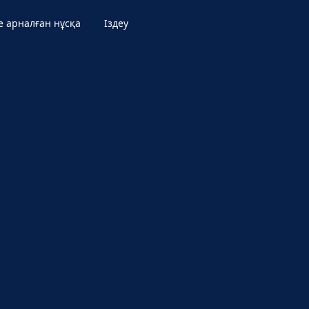
е арналған нұсқа
Іздеу