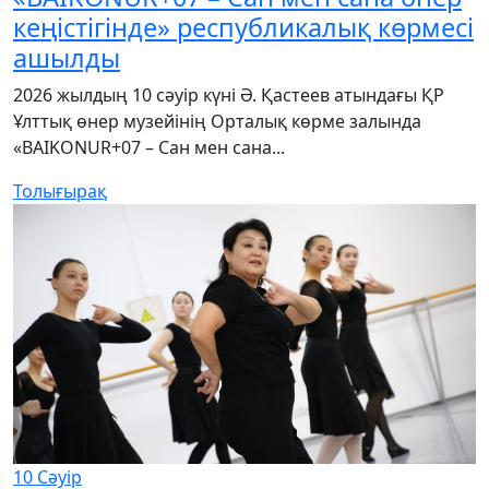
кеңістігінде» республикалық көрмесі
ашылды
2026 жылдың 10 сәуір күні Ә. Қастеев атындағы ҚР
Ұлттық өнер музейінің Орталық көрме залында
«BAIKONUR+07 – Сан мен сана...
Толығырақ
10
Сәуір