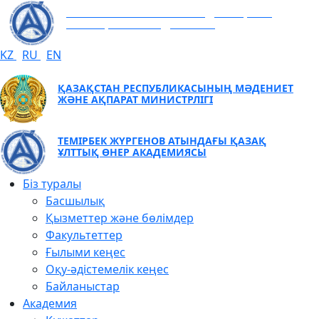
ТЕМІРБЕК ЖҮРГЕНОВ АТЫНДАҒЫ ҚАЗАҚ
ҰЛТТЫҚ ӨНЕР АКАДЕМИЯСЫ
KZ
RU
EN
ҚАЗАҚСТАН РЕСПУБЛИКАСЫНЫҢ МӘДЕНИЕТ
ЖӘНЕ АҚПАРАТ МИНИСТРЛІГІ
ТЕМІРБЕК ЖҮРГЕНОВ АТЫНДАҒЫ ҚАЗАҚ
ҰЛТТЫҚ ӨНЕР АКАДЕМИЯСЫ
Біз туралы
Басшылық
Қызметтер және бөлімдер
Факультеттер
Ғылыми кеңес
Оқу-әдістемелік кеңес
Байланыстар
Академия