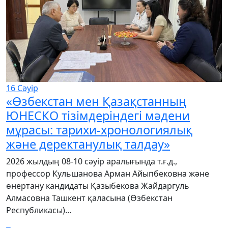
16
Сәуір
«Өзбекстан мен Қазақстанның
ЮНЕСКО тізімдеріндегі мәдени
мұрасы: тарихи-хронологиялық
және деректанулық талдау»
2026 жылдың 08-10 сәуір аралығында т.ғ.д.,
профессор Кульшанова Арман Айыпбековна және
өнертану кандидаты Қазыбекова Жайдаргуль
Алмасовна Ташкент қаласына (Өзбекстан
Республикасы)...