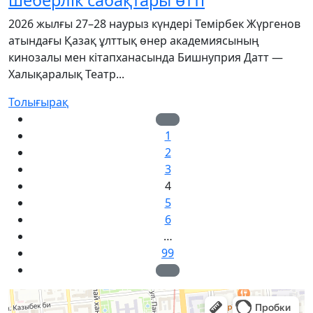
2026 жылғы 27–28 наурыз күндері Темірбек Жүргенов
атындағы Қазақ ұлттық өнер академиясының
кинозалы мен кітапханасында Бишнуприя Датт —
Халықаралық Театр...
Толығырақ
1
2
3
4
5
6
…
99