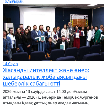
Толығырақ
14
Сәуір
Жасанды интеллект және өнер:
халықаралық жоба аясындағы
шеберлік сабағы өтті
2026 жылғы 13 сәуірде сағат 14:00-де «Ғылым
апталығы — 2026» шеңберінде Темірбек Жүргенов
атындағы Қазақ ұлттық өнер академиясының