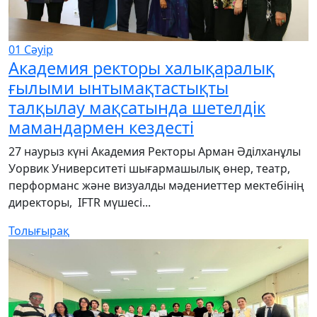
01
Сәуір
Академия ректоры халықаралық
ғылыми ынтымақтастықты
талқылау мақсатында шетелдік
мамандармен кездесті
27 наурыз күні Академия Ректоры Арман Әділханұлы
Уорвик Университеті шығармашылық өнер, театр,
перформанс және визуалды мәдениеттер мектебінің
директоры, IFTR мүшесі...
Толығырақ