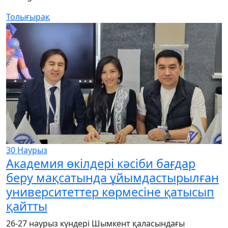
Толығырақ
30
Наурыз
Академия өкілдері кәсіби бағдар
беру мақсатында ұйымдастырылған
университеттер көрмесіне қатысып
қайтты
26-27 наурыз күндері Шымкент қаласындағы