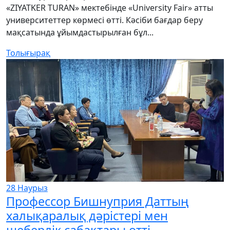
«ZIYATKER TURAN» мектебінде «University Fair» атты
университеттер көрмесі өтті. Кәсіби бағдар беру
мақсатында ұйымдастырылған бұл...
Толығырақ
28
Наурыз
Профессор Бишнуприя Даттың
халықаралық дәрістері мен
шеберлік сабақтары өтті