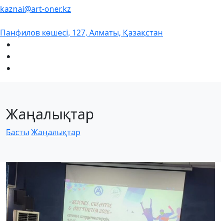
kaznai@art-oner.kz
Панфилов көшесі, 127, Алматы, Қазақстан
Жаңалықтар
Басты
Жаңалықтар