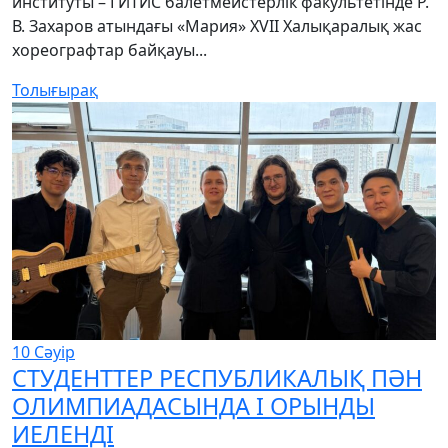
институты – ГИТИС балетмейстерлік факультетінде Р.
В. Захаров атындағы «Мария» XVII Халықаралық жас
хореографтар байқауы...
Толығырақ
10
Сәуір
СТУДЕНТТЕР РЕСПУБЛИКАЛЫҚ ПӘН
ОЛИМПИАДАСЫНДА І ОРЫНДЫ
ИЕЛЕНДІ