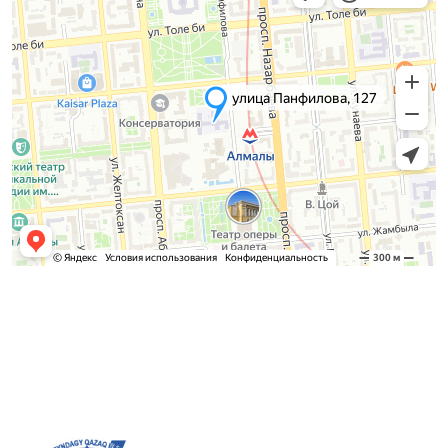
Қабылдау комиссиясы
БАКАЛАВРИАТ:
8 (727) 272-46-74
МАГИСТРАТУРА:
8 (727) 338-20-31