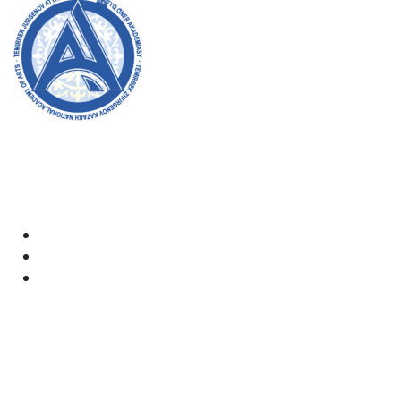
Академияның ресми сайтына қош келдіңіздер! Біз өз
жұмысымызда ашықтық, инклюзивтілік және қоғамға
деген ықпал жасауға ұмтыламыз. Сіздің қолдауыңыз
бен қатысуыңыз біз үшін өте маңызды.
Академия
Құжаттар
Электрондық пошта: