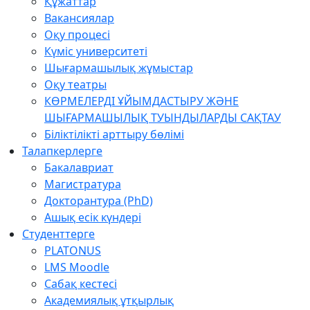
Құжаттар
Вакансиялар
Оқу процесі
Күміс университеті
Шығармашылық жұмыстар
Оқу театры
КӨРМЕЛЕРДІ ҰЙЫМДАСТЫРУ ЖӘНЕ
ШЫҒАРМАШЫЛЫҚ ТУЫНДЫЛАРДЫ САҚТАУ
Біліктілікті арттыру бөлімі
Талапкерлерге
Бакалавриат
Магистратура
Докторантура (PhD)
Ашық есік күндері
Студенттерге
PLATONUS
LMS Moodle
Сабақ кестесі
Академиялық ұтқырлық