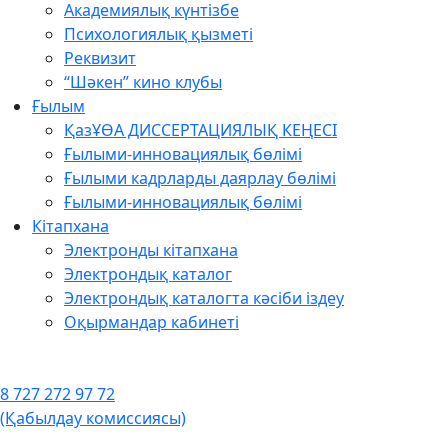
Академиялық күнтізбе
Психологиялық қызметі
Реквизит
“Шәкен” кино клубы
Ғылым
ҚазҰӨА ДИССЕРТАЦИЯЛЫҚ КЕҢЕСІ
Ғылыми-инновациялық бөлімі
Ғылыми кадрларды даярлау бөлімі
Ғылыми-инновациялық бөлімі
Кітапхана
Электронды кітапхана
Электрондық каталог
Электрондық каталогта кәсіби іздеу
Оқырмандар кабинеті
8 727 272 97 72
(Қабылдау комиссиясы)