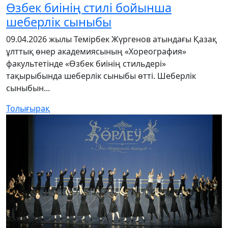
Өзбек биінің стилі бойынша
шеберлік сыныбы
09.04.2026 жылы Темірбек Жүргенов атындағы Қазақ
ұлттық өнер академиясының «Хореография»
факультетінде «Өзбек биінің стильдері»
тақырыбында шеберлік сыныбы өтті. Шеберлік
сыныбын...
Толығырақ