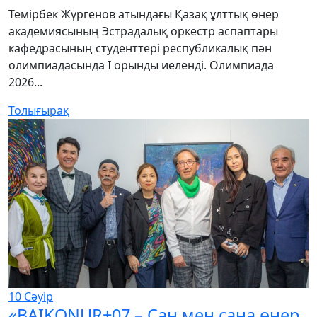
Темірбек Жүргенов атындағы Қазақ ұлттық өнер
академиясының Эстрадалық оркестр аспаптары
кафедрасының студенттері республикалық пән
олимпиадасында І орынды иеленді. Олимпиада
2026...
Толығырақ
10
Сәуір
«BAIKONUR+07 – Сан мен сана өнер