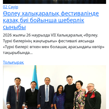
02
Сәуір
Өрлеу халықаралық фестивалінде
қазақ биі бойынша шеберлік
сыныбы
2026 жылғы 26 наурызда VII Халықаралық «Өрлеу.
Түркі билерінің жаңғырығы» фестивалі аясында
«Түркі билері: өткен мен болашақ арасындағы көпір»
тақырыбында...
Толығырақ