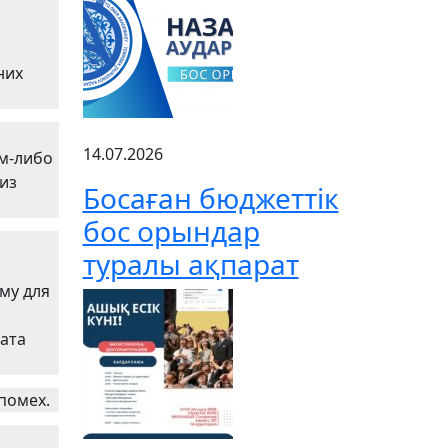
них
14.07.2026
ом-либо
 из
Босаған бюджеттік
бос орындар
туралы ақпарат
му для
вата
помех.