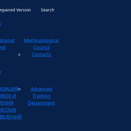
Impaired Version
Search
s
ational
ological
nd
Council
Contacts
y
ИЗАЦИЯ
Advanced
АВОК И
Training
НЕНИЯ
Department
ЧЕСКИХ
ВЕДЕНИЙ