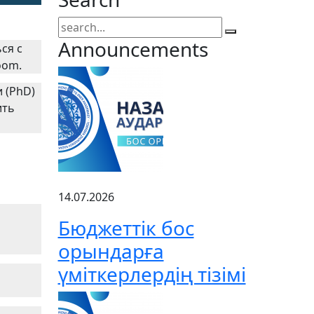
Announcements
ся с
oom.
 (PhD)
ить
14.07.2026
Бюджеттік бос
орындарға
үміткерлердің тізімі