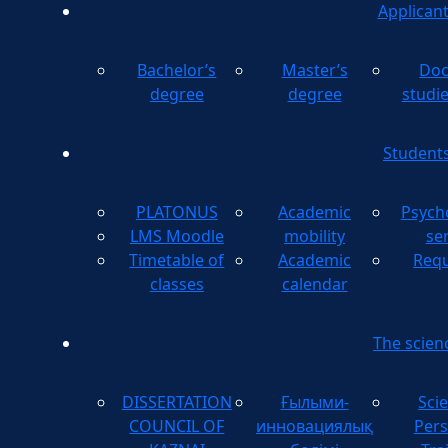
Applican
Bachelor’s
Master’s
Doc
degree
degree
studi
Student
PLATONUS
Academic
Psych
LMS Moodle
mobility
se
Timetable of
Academic
Requ
classes
calendar
The scien
DISSERTATION
Ғылыми-
Scie
COUNCIL OF
инновациялық
Pers