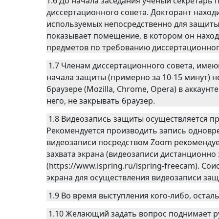
1.6 До начала заседания ученый секретарь
диссертационного совета. Докторант наход
используемых непосредственно для защиты,
показывает помещение, в котором он наход
предметов по требованию диссертационног
1.7 Членам диссертационного совета, имею
начала защиты (примерно за 10-15 минут) 
браузере (Mozilla, Chrome, Opera) в аккаун
него, не закрывать браузер.
1.8 Видеозапись защиты осуществляется п
Рекомендуется производить запись одновр
видеозаписи посредством Zoom рекомендуе
захвата экрана (видеозаписи дистанционно 
(https://www.ispring.ru/ispring-freecam). С
экрана для осуществления видеозаписи защ
1.9 Во время выступления кого-либо, оста
1.10 Желающий задать вопрос поднимает ру