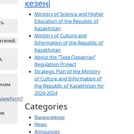
кезеңі
Ministry of Science and Higher
Education of the Republic of
ть
Kazakhstan
Ministry of Culture and
ателей.
Information of the Republic of
Kazakhstan
About the “Таза Парақтан”
а,
Regulation Project
Strategic Plan of the Ministry
of Culture and Information of
енам
the Republic of Kazakhstan for
2020-2024
viewform?
Categories
ия
Вакансиялар
News
Announces