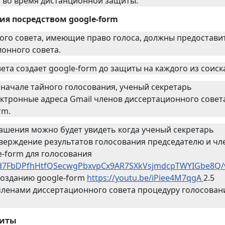
и во время дистанционной защиты.
 посредством google-form
ого совета, имеющие право голоса, должны предостави
ионного совета.
ета создает google-form до защиты на каждого из соиск
 начале тайного голосования, ученый секретарь
ектронные адреса Gmail членов диссертационного совет
rm.
лашения можно будет увидеть когда ученый секретарь
верждение результатов голосования председателю и чл
e-form для голосования
QLSd7FbDPfhHtfQSecwgPbxvpCx9AR7SXkVsjmdcpTWYIGbe8Q/
созданию google-form
https://youtu.be/iPiee4M7qgA
2.5
членами диссертационного совета процедуру голосован
иты