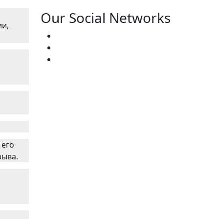
Our Social Networks
ии,
 его
зыва.