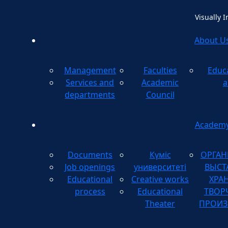
Visually 
About U
Management
Faculties
Educ
Method
Services and
Academic
a
departments
Council
Academ
Documents
Күміс
ОРГАН
Job openings
университеті
ВЫСТ
Educational
Creative works
ХРА
process
Educational
ТВОР
Theater
ПРОИЗ