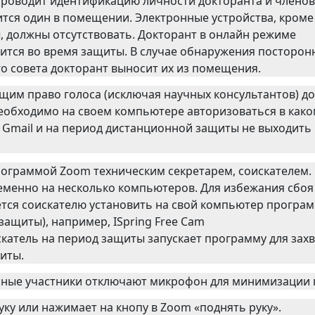
 проводит идентификацию личности докторанта и членов
ится один в помещении. Электронные устройства, кроме
 должны отсутствовать. Докторант в онлайн режиме
ится во время защиты. В случае обнаружения посторон
о совета докторант выносит их из помещения.
щим право голоса (исключая научных консультантов) до
необходимо на своем компьютере авторизоваться в как
те Gmail и на период дистанционной защиты не выходить
рограммой Zoom техническим секретарем, соискателем.
еменно на несколько компьютеров. Для избежания сбоя
тся соискателю установить на свой компьютер програм
защиты), например, ISpring Free Cam
оискатель на период защиты запускает программу для зах
иты.
льные участники отключают микрофон для минимизации 
ку или нажимает на кнопу в Zoom «поднять руку».