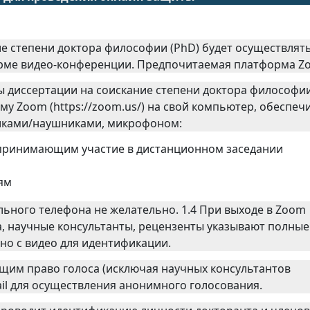
е степени доктора философии (PhD) будет осуществлять
орме видео-конференции. Предпочитаемая платформа Z
 диссертации на соискание степени доктора философии
у Zoom (https://zoom.us/) на свой компьютер, обеспеч
миками/наушниками, микрофоном:
 принимающим участие в дистанционном заседании
ям
льного телефона не желательно. 1.4 При выходе в Zoom
а, научные консультанты, рецензенты указывают полные
но с видео для идентификации.
щим право голоса (исключая научных консультантов
mail для осуществления анонимного голосования.