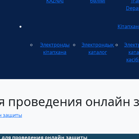
KAZNAI
бөлімі
Tra
Depa
Кітапхан
Электронды
Электрондық
Элект
кітапхана
каталог
ката
кәсіб
я проведения онлайн 
н защиты
 для проведения онлайн защиты