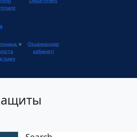
ining
Department
rtment
а
рондық
Оқырмандар
логта
кабинеті
и іздеу
защиты
Search