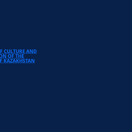
TEMIRBEK ZHURGENOV
KAZAKH NATIONAL
ACADEMY OF ARTS
OF CULTURE AND
ON OF THE
OF KAZAKHSTAN