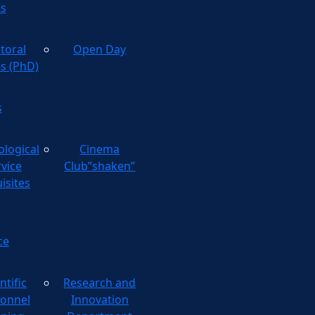
ts
toral
Open Day
es (PhD)
s
ological
Cinema
rvice
Club”shaken”
isites
ce
ntific
Research and
onnel
Innovation