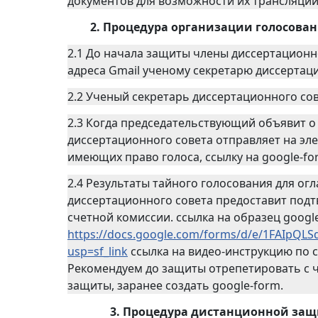
документов для возможности их трансляци
2. Процедура организации голосования
2.1 До начала защиты члены диссертационн
адреса Gmail ученому секретарю диссертац
2.2 Ученый секретарь диссертационного сов
2.3 Когда председательствующий объявит о
диссертационного совета отправляет на эл
имеющих право голоса, ссылку на google-fo
2.4 Результаты тайного голосования для ог
диссертационного совета предоставит подт
счетной комиссии. ссылка на образец googl
https://docs.google.com/forms/d/e/1FAIp
usp=sf_link
ссылка на видео-инструкцию по 
Рекомендуем до защиты отрепетировать с 
защиты, заранее создать google-form.
3. Процедура дистанционной защ