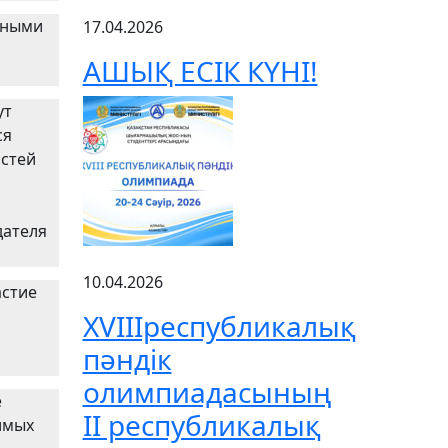
нными
17.04.2026
АШЫҚ ЕСІК КҮНІ!
ут
ся
остей
дателя
10.04.2026
астие
XVIIIреспубликалық
пәндік
олимпиадасының
е
ІІ республикалық
имых