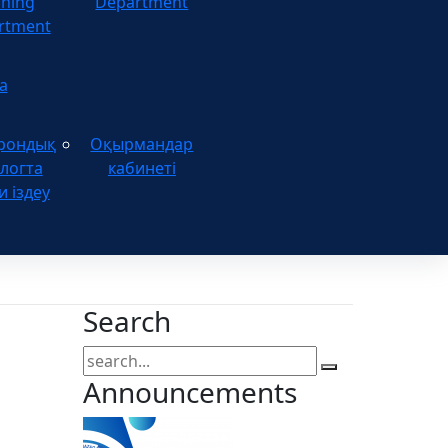
ining
Department
rtment
а
рондық
Оқырмандар
логта
кабинеті
и іздеу
Search
Announcements