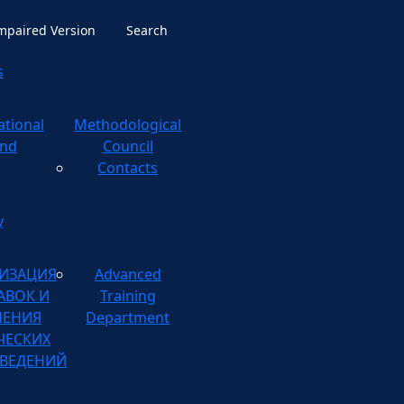
Impaired Version
Search
s
ational
ological
nd
Council
Contacts
y
ИЗАЦИЯ
Advanced
АВОК И
Training
НЕНИЯ
Department
ЧЕСКИХ
ВЕДЕНИЙ