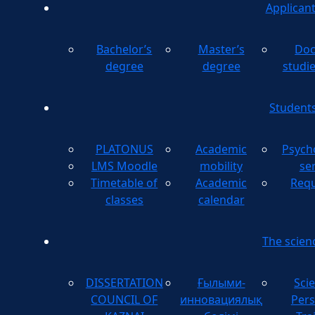
Applican
Bachelor’s
Master’s
Doc
degree
degree
studi
Student
PLATONUS
Academic
Psych
LMS Moodle
mobility
se
Timetable of
Academic
Requ
classes
calendar
The scien
DISSERTATION
Ғылыми-
Scie
COUNCIL OF
инновациялық
Pers