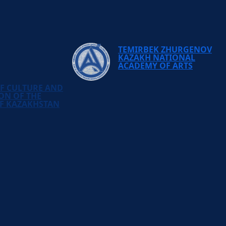
TEMIRBEK ZHURGENOV
KAZAKH NATIONAL
ACADEMY OF ARTS
OF CULTURE AND
ON OF THE
OF KAZAKHSTAN