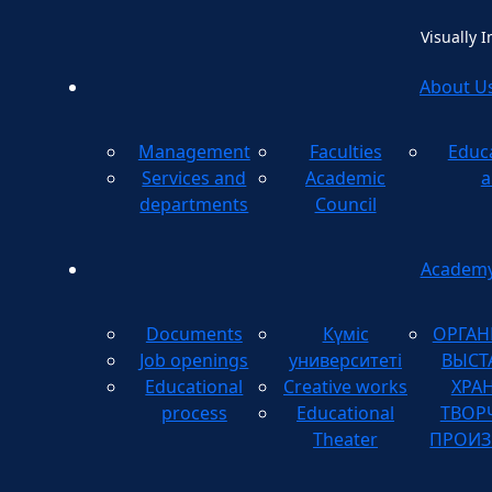
Visually 
About U
Management
Faculties
Educ
Method
Services and
Academic
a
departments
Council
Academ
Documents
Күміс
ОРГАН
Job openings
университеті
ВЫСТ
Educational
Creative works
ХРА
process
Educational
ТВОР
Theater
ПРОИЗ