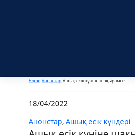
Home
Анонстар
Ашық есік күніне шақырамыз!
18/04/2022
Анонстар
,
Ашық есік күндері
Ашық есік күніне шақ