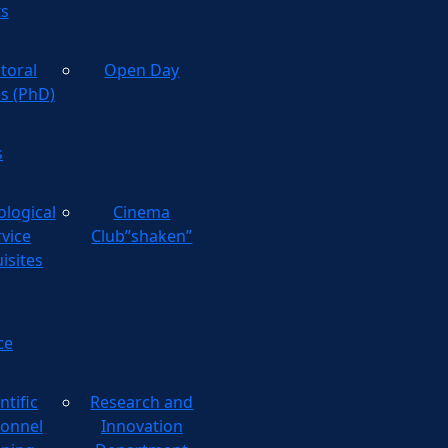
ts
toral
Open Day
es (PhD)
s
ological
Cinema
rvice
Club”shaken”
isites
ce
ntific
Research and
onnel
Innovation