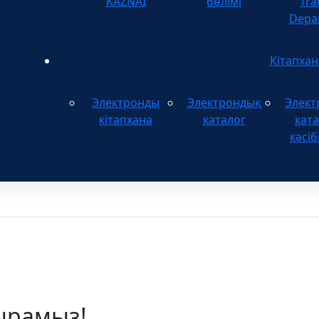
KAZNAI
бөлімі
Tra
Depa
Кітапхан
Электронды
Электрондық
Элект
кітапхана
каталог
ката
кәсіб
ырамыз!