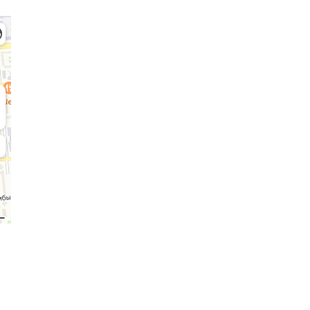
Admission Committee
Bachelor’s:
Ma
8 (727) 272-46-74
8 
demy
Documents