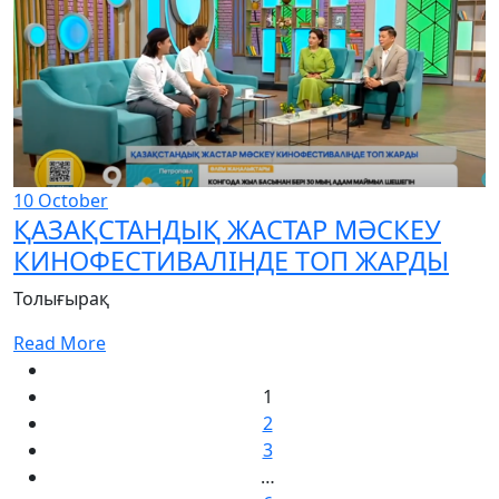
10
October
ҚАЗАҚСТАНДЫҚ ЖАСТАР МӘСКЕУ
КИНОФЕСТИВАЛІНДЕ ТОП ЖАРДЫ
Толығырақ
Read More
1
2
3
…