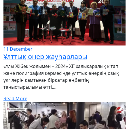
11
December
Ұлттық өнер жауһарлары
«Ұлы Жібек жолымен – 2024» XII халықаралық кітап
және полиграфия көрмесінде ұлттық өнердің озық
үлгілерін қамтыған бірқатар еңбектің
таныстырылымы өтті....
Read More