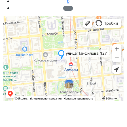
6
Admission Committee
Bachelor’s: