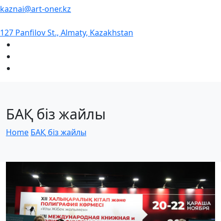
kaznai@art-oner.kz
127 Panfilov St., Almaty, Kazakhstan
БАҚ біз жайлы
Home
БАҚ біз жайлы