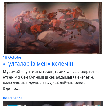
18
October
«Тұлғалар ізімен» келемін
Мұражай – тұңғиығы терең тарихтан сыр шертетін,
өткеніміз бен бүгінімізді көз алдымызға әкелетін,
адам жанына рухани азық сыйлайтын мекен.
Әдетте,...
Read More