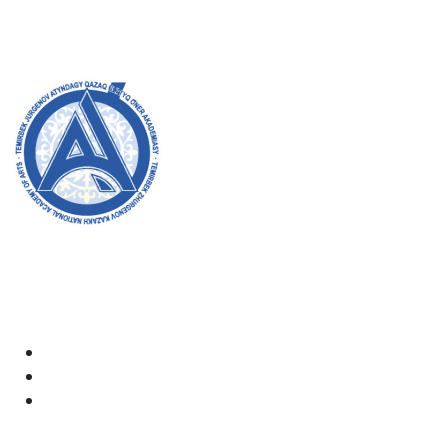
8 (727) 272-46-74
Master’s:
8 (727) 338-20-31
Welcome to the official website of the academy! We
strive for transparency, inclusivity, and making a
positive impact on society. Your support and
involvement are very important to us.
Academy