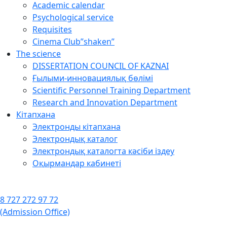
Academic calendar
Psychological service
Requisites
Cinema Club”shaken”
The science
DISSERTATION COUNCIL OF KAZNAI
Ғылыми-инновациялық бөлімі
Scientific Personnel Training Department
Research and Innovation Department
Кітапхана
Электронды кітапхана
Электрондық каталог
Электрондық каталогта кәсіби іздеу
Оқырмандар кабинеті
8 727 272 97 72
(Admission Office)