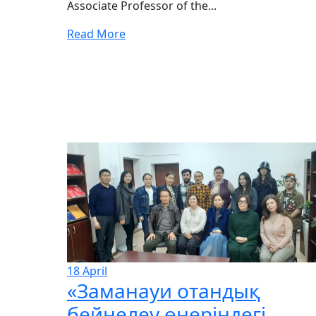
Associate Professor of the...
Read More
18
April
«Заманауи отандық
бейнелеу өнеріндегі