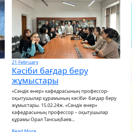
21
February
Кәсіби бағдар беру
жұмыстары
«Сәндік өнер» кафедрасының профессор-
оқытушылар құрамының кәсіби- бағдар беру
жұмыстары. 15.02.24ж. «Сәндік өнер»
кафедрасының профессор – оқытушылар
құрамы Орал Тансықбаев...
Read More