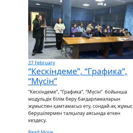
27
February
“Кескіндеме”, “Графика”,
“Мүсін”
“Кескіндеме”, “Графика”, “Мүсін” бойынша
модульдік білім беру бағдарламаларын
жұмыспен қамтамасыз ету, сондай-ақ жұмыс
берушілермен талқылау аясында өткен
кездесу.
Read More