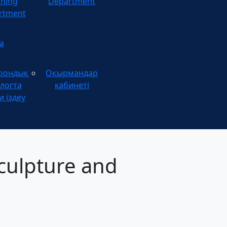
ining
Department
rtment
а
рондық
Оқырмандар
логта
кабинеті
и іздеу
Sculpture and