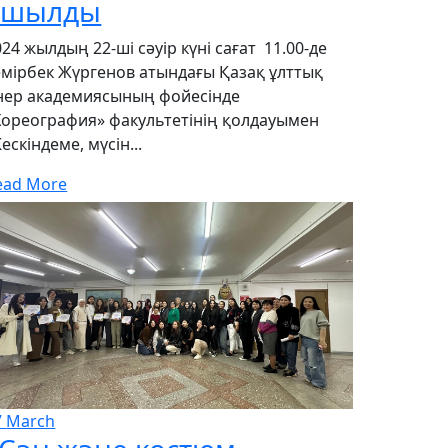
ашылды
024 жылдың 22-ші сәуір күні сағат 11.00-де
емірбек Жүргенов атындағы Қазақ ұлттық
нер академиясының фойесінде
Хореография» факультетінің қолдауымен
ескіндеме, мүсін...
ead More
7
March