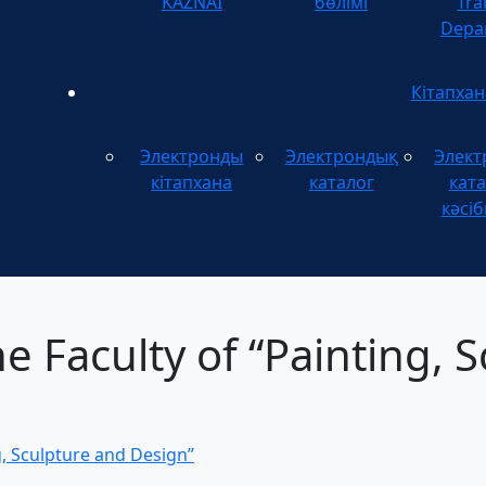
KAZNAI
бөлімі
Tra
Depa
Кітапхан
Электронды
Электрондық
Элект
кітапхана
каталог
ката
кәсіб
e Faculty of “Painting, 
g, Sculpture and Design”