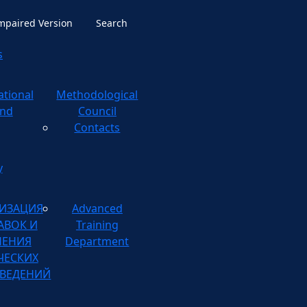
Impaired Version
Search
s
ational
ological
nd
Council
Contacts
y
ИЗАЦИЯ
Advanced
АВОК И
Training
НЕНИЯ
Department
ЧЕСКИХ
ВЕДЕНИЙ