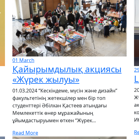
01
March
Қайырымдылық акциясы
2
L
«Жүрек жылуы»
2
01.03.2024 “Кескіндеме, мүсін және дизайн”
Ж
факультетінің жетекшілер мен бір топ
а
студенттері Әбілхан Қастеев атындағы
к
Мемлекеттік өнер мұражайының
И
ұйымдастыруымен өткен “Жүрек...
R
Read More