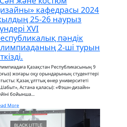
«Сән және костюм
дизайны» кафедрасы 2024
жылдың 25-26 наурыз
үндері XVI
еспубликалық пәндік
олимпиаданың 2-ші турын
ткізді.
лимпиадаға Қазақстан Республикасының 9
тоғыз) жоғары оқу орындарының студенттері
атысты: Қазақ ұлттық өнер университеті
«Шабыт», Астана қаласы): «Фэшн-дизайн»
ейіні бойынша...
ead More