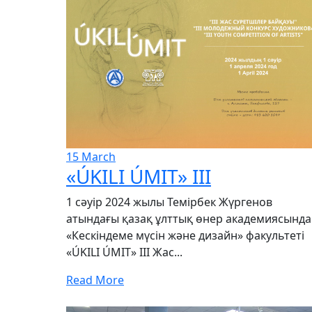
15
March
«ÚKILI ÚMIT» III
1 сәуір 2024 жылы Темірбек Жүргенов
атындағы қазақ ұлттық өнер академиясында
«Кескіндеме мүсін және дизайн» факультеті
«ÚKILI ÚMIT» III Жас...
Read More