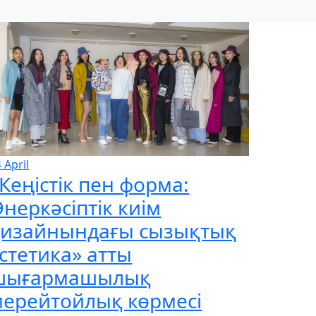
4
April
Кеңістік пен форма:
неркәсіптік киім
дизайнындағы сызықтық
стетика» атты
шығармашылық
мерейтойлық көрмесі