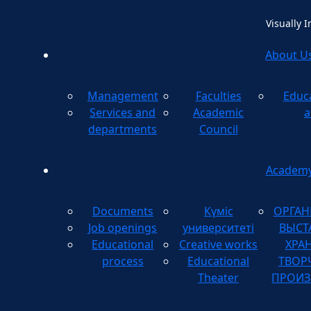
Visually 
About U
Management
Faculties
Educ
Method
Services and
Academic
a
departments
Council
Academ
Documents
Күміс
ОРГАН
Job openings
университеті
ВЫСТ
Educational
Creative works
ХРА
process
Educational
ТВОР
Theater
ПРОИЗ