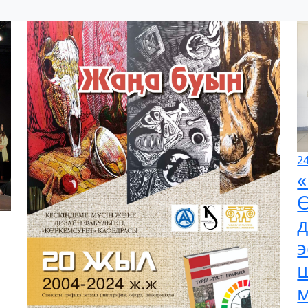
2
«
Ө
э