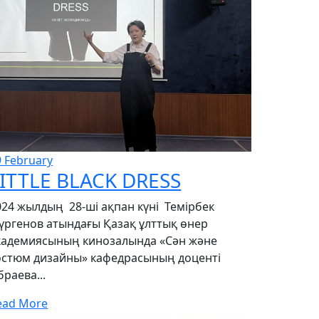
9
February
ITTLE BLACK DRESS
024 жылдың 28-ші ақпан күні Темірбек
үргенов атындағы Қазақ ұлттық өнер
кадемиясының кинозалында «Сән және
остюм дизайны» кафедрасының доценті
браева...
ead More