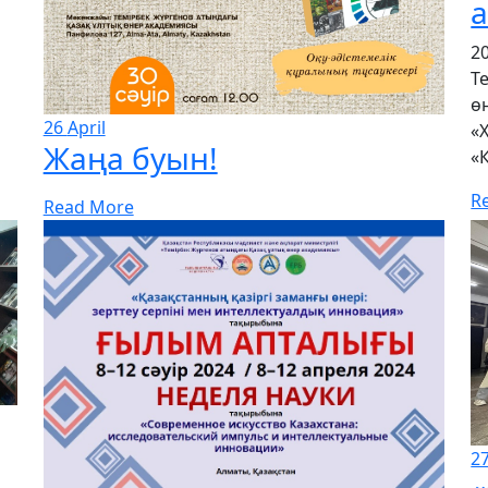
2
Т
ө
26
April
«
Жаңа буын!
«К
R
Read More
2