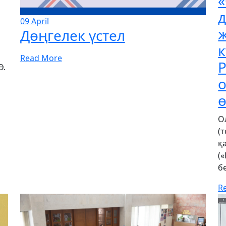
09
April
Дөңгелек үстел
к
Read More
Р
Ә.
ө
О
(
қ
(
б
R