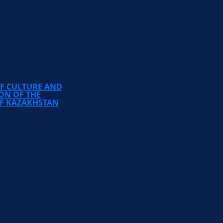
TEMIRBEK ZHURGENOV
KAZAKH NATIONAL
ACADEMY OF ARTS
OF CULTURE AND
ON OF THE
OF KAZAKHSTAN