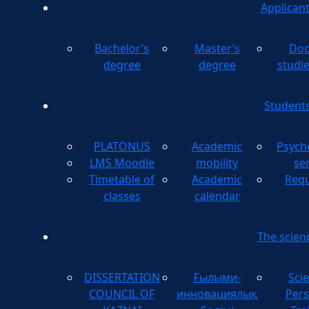
Applican
Bachelor’s
Master’s
Doc
degree
degree
studi
Student
PLATONUS
Academic
Psych
LMS Moodle
mobility
se
Timetable of
Academic
Requ
classes
calendar
The scien
DISSERTATION
Ғылыми-
Scie
COUNCIL OF
инновациялық
Pers