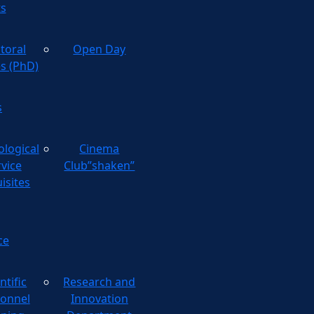
ts
toral
Open Day
es (PhD)
s
ological
Cinema
rvice
Club”shaken”
isites
ce
ntific
Research and
onnel
Innovation