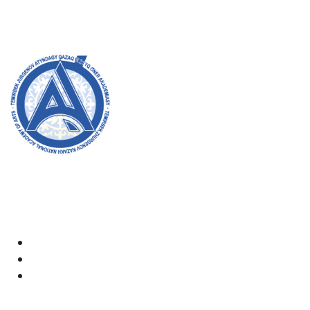
8 (727) 272-46-74
Master’s:
8 (727) 338-20-31
Welcome to the official website of the academy! We
strive for transparency, inclusivity, and making a
positive impact on society. Your support and
involvement are very important to us.
Academy