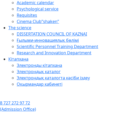
Academic calendar
Psychological service
Requisites
Cinema Club”shaken”
The science
DISSERTATION COUNCIL OF KAZNAI
Ғылыми-инновациялық бөлімі
Scientific Personnel Training Department
Research and Innovation Department
Кітапхана
Электронды кітапхана
Электрондық каталог
Электрондық каталогта кәсіби іздеу
Оқырмандар кабинеті
8 727 272 97 72
(Admission Office)