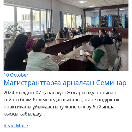
10
October
Магистранттарға арналған Семинар
2024 жылдың 07-қазан күні Жоғары оқу орнынан
кейінгі білім бөлімі педагогикалық және өндірістік
практиканы ұйымдастыру және өткізу бойынша
қысқы қабылдау...
Read More