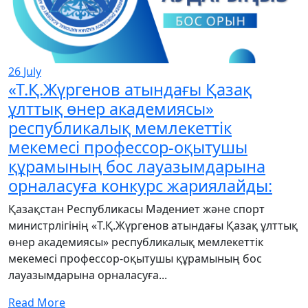
26
July
«Т.Қ.Жүргенов атындағы Қазақ
ұлттық өнер академиясы»
республикалық мемлекеттік
мекемесі профессор-оқытушы
құрамының бос лауазымдарына
орналасуға конкурс жариялайды:
Қазақстан Республикасы Мәдениет және спорт
министрлігінің «Т.Қ.Жүргенов атындағы Қазақ ұлттық
өнер академиясы» республикалық мемлекеттік
мекемесі профессор-оқытушы құрамының бос
лауазымдарына орналасуға...
Read More