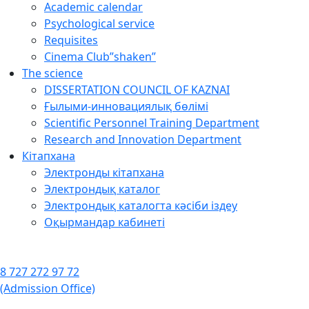
Academic calendar
Psychological service
Requisites
Cinema Club”shaken”
The science
DISSERTATION COUNCIL OF KAZNAI
Ғылыми-инновациялық бөлімі
Scientific Personnel Training Department
Research and Innovation Department
Кітапхана
Электронды кітапхана
Электрондық каталог
Электрондық каталогта кәсіби іздеу
Оқырмандар кабинеті
8 727 272 97 72
(Admission Office)