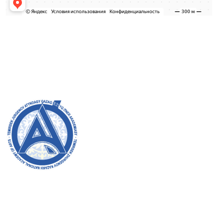
Admission Committee
Bachelor’s:
8 (727) 272-46-74
Master’s:
8 (727) 338-20-31
Welcome to the official website of the academy! We
strive for transparency, inclusivity, and making a
positive impact on society. Your support and
involvement are very important to us.