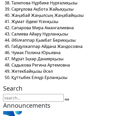
Талипова Нұрбике Нурғалиқызы
Сарғұлова Ақбота Жайыққызы
Жаңабай Жаңылсың Жаңабайқызы
Жұмат Әдемі Үсенқызы
Сапарова Мира Амангалиевна
Салиева Айару Нұрланқызы
Әбілғаппар Қымбат Берикқызы
Габдулжаппар Айдана Жандосовна
Чумак Полина Юрьевна
Мұрат Іңкәр Даниярқызы
Садыкова Регина Артемовна
Жетекбайқызы Әсел
Құттыбек Елнұр Ерланқызы
Search
Announcements