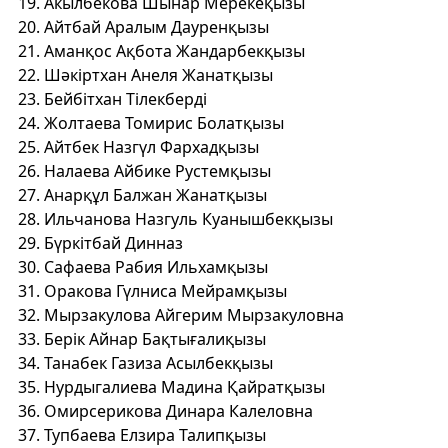
Акылбекова Шынар Мерекеқызы
Айтбай Аралым Дауренқызы
Аманқос Ақбота Жандарбекқызы
Шәкіртхан Анеля Жанатқызы
Бейбітхан Тілекберді
Жолтаева Томирис Болатқызы
Айтбек Назгүл Фархадқызы
Налаева Айбике Рустемқызы
Анарқұл Балжан Жанатқызы
Ильчанова Назгуль Куанышбекқызы
Бүркітбай Динназ
Сафаева Рабия Ильхамқызы
Оракова Гүлниса Мейрамқызы
Мырзакулова Айгерим Мырзакуловна
Берік Айнар Бақтығалиқызы
Танабек Газиза Асылбекқызы
Нурдыгалиева Мадина Қайратқызы
Омирсерикова Динара Калеловна
Тупбаева Елзира Талипқызы