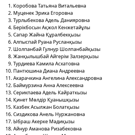
Коробова Татьяна Витальевна
Муценек Эрика Егоровна
Турлыбекова Адель Данияровна
Берікбосын Ақжол Кенжетайұлы
Сапар Жайна Құралбекқызы
Алпыспай Руана Русланқызы
Шолпанбай Гулнур Шолпанбайқызы
Жанқылышбай Айгерім Залзерқызы
Турдиева Камила Асхатовна
Пантюшина Диана Андреевна
Акарачкина Ангелина Александровна
Баймурзина Анна Алексеевна
Серикпаева Адель Кайраткызы
Қинет Мөлдір Қуанышқызы
Казбек Асылжан Болатқызы
Сиздикова Анель Нуржановна
Ыбраш Акерке Мәдиқызы
Айнур Аманова Ризабековна