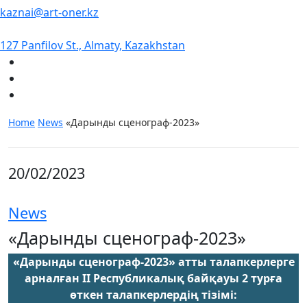
kaznai@art-oner.kz
127 Panfilov St., Almaty, Kazakhstan
Home
News
«Дарынды сценограф-2023»
20/02/2023
News
«Дарынды сценограф-2023»
«Дарынды сценограф-2023» атты
талапкерлерге
арналған ІІ Республикалық байқауы
2 турға
өткен талапкерлердің тізімі: