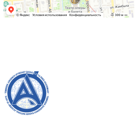
Admission Committee
Bachelor’s:
8 (727) 272-46-74
Master’s:
8 (727) 338-20-31
Welcome to the official website of the academy! We
strive for transparency, inclusivity, and making a
positive impact on society. Your support and