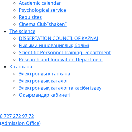
Academic calendar
Psychological service
Requisites
Cinema Club”shaken”
The science
DISSERTATION COUNCIL OF KAZNAI
Ғылыми-инновациялық бөлімі
Scientific Personnel Training Department
Research and Innovation Department
Кітапхана
Электронды кітапхана
Электрондық каталог
Электрондық каталогта кәсіби іздеу
Оқырмандар кабинеті
8 727 272 97 72
(Admission Office)