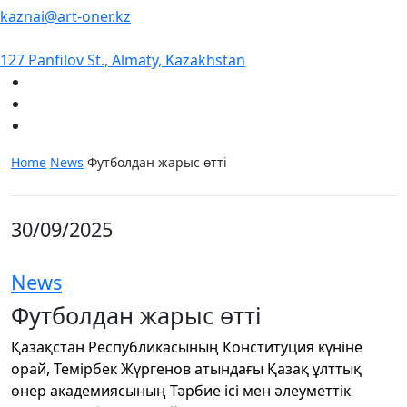
kaznai@art-oner.kz
127 Panfilov St., Almaty, Kazakhstan
Home
News
Футболдан жарыс өтті
30/09/2025
News
Футболдан жарыс өтті
Қазақстан Республикасының Конституция күніне
орай, Темірбек Жүргенов атындағы Қазақ ұлттық
өнер академиясының Тәрбие ісі мен әлеуметтік