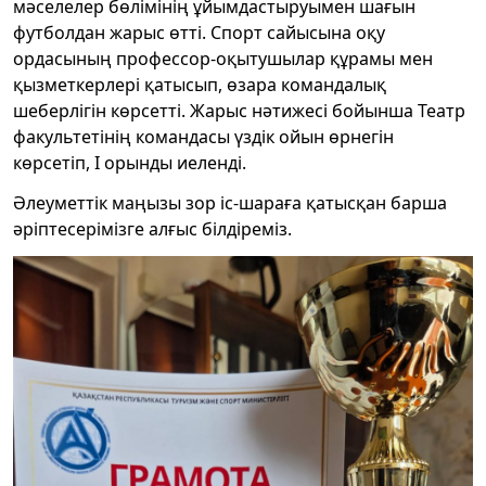
мәселелер бөлімінің ұйымдастыруымен шағын
футболдан жарыс өтті. Спорт сайысына оқу
ордасының профессор-оқытушылар құрамы мен
қызметкерлері қатысып, өзара командалық
шеберлігін көрсетті. Жарыс нәтижесі бойынша Театр
факультетінің командасы үздік ойын өрнегін
көрсетіп, І орынды иеленді.
Әлеуметтік маңызы зор іс-шараға қатысқан барша
әріптесерімізге алғыс білдіреміз.