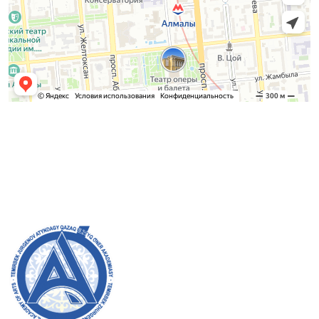
Admission Committee
Bachelor’s:
8 (727) 272-46-74
Master’s:
8 (727) 338-20-31