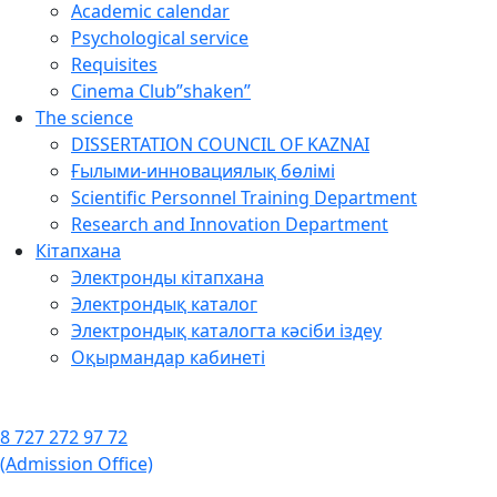
Academic calendar
Psychological service
Requisites
Cinema Club”shaken”
The science
DISSERTATION COUNCIL OF KAZNAI
Ғылыми-инновациялық бөлімі
Scientific Personnel Training Department
Research and Innovation Department
Кітапхана
Электронды кітапхана
Электрондық каталог
Электрондық каталогта кәсіби іздеу
Оқырмандар кабинеті
8 727 272 97 72
(Admission Office)