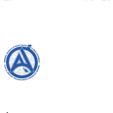
Admission Committee
Bachelor’s:
8 (727) 272-46-74
Master’s:
8 (727) 338-20-31
Welcome to the official website of the academy! We
strive for transparency, inclusivity, and making a
positive impact on society. Your support and
involvement are very important to us.