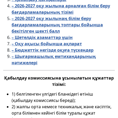
– 2026-2027 оқу жылына арналған білім беру
бағдарламаларының тізімі
– 2026-2027 оқу жылынаң білім беру
бағдарламаларының топтары бойынша
бекітілген шекті балл
– Шетелдік азаматтар үшін
– Оқу ақысы бойынша ақпарат
– Бюджеттік негізде оқуға түскендер
– Шығармашылық емтихандарының
нәтижелері
Қабылдау комиссиясына ұсынылатын құжаттар
тізімі:
1) белгіленген үлгідегі бланкідегі өтініш
(қабылдау комиссиясы береді);
2) жалпы орта немесе техникалық және кәсіптік,
орта білімнен кейінгі білім туралы құжат