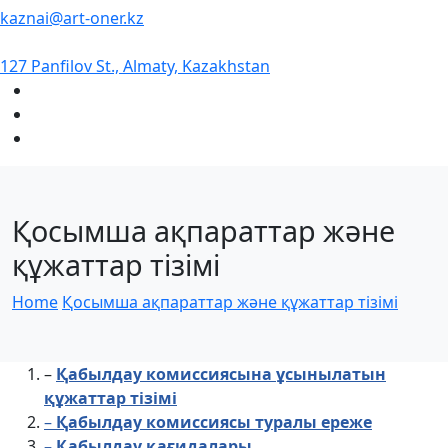
kaznai@art-oner.kz
127 Panfilov St., Almaty, Kazakhstan
Қосымша ақпараттар және
құжаттар тізімі
Home
Қосымша ақпараттар және құжаттар тізімі
–
Қабылдау комиссиясына ұсынылатын
құжаттар тізімі
–
Қабылдау комиссиясы туралы ереже
– Қабылдау қағидалары