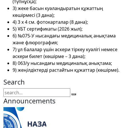
(түпнұсқа);
3) жеке басын куәландыратын құжаттың
көшірмесі (3 дана);
4) 3 x 4 см. фотокарталар (8 дана);
5) ҰБТ сертификаты (2026 жыл);
6) №075-У нысандағы медициналық анықтама
және флюрография;
7) ұл балалар үшін әскери тіркеу куәлігі немесе
әскери билет (көшірме – 3 дана);
8) 063/у нысандағы медициналық анықтама;
9) жеңілдіктерді растайтын құжаттар (көшірме).
Search
Announcements