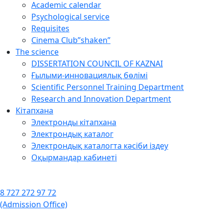
Academic calendar
Psychological service
Requisites
Cinema Club”shaken”
The science
DISSERTATION COUNCIL OF KAZNAI
Ғылыми-инновациялық бөлімі
Scientific Personnel Training Department
Research and Innovation Department
Кітапхана
Электронды кітапхана
Электрондық каталог
Электрондық каталогта кәсіби іздеу
Оқырмандар кабинеті
8 727 272 97 72
(Admission Office)