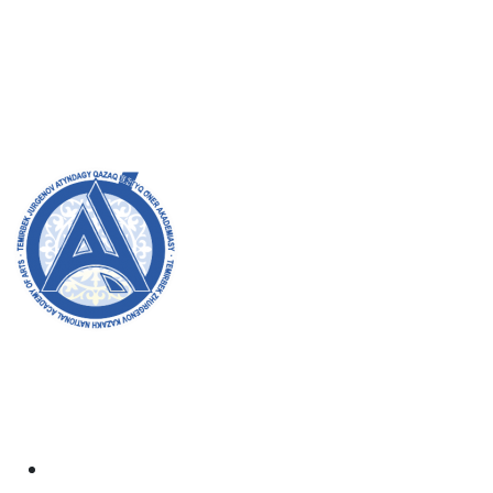
Admission Committee
Bachelor’s:
8 (727) 272-46-74
Master’s:
8 (727) 338-20-31
Welcome to the official website of the academy! We
strive for transparency, inclusivity, and making a
positive impact on society. Your support and
involvement are very important to us.