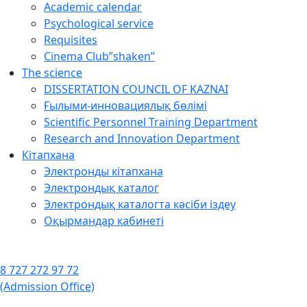
Academic calendar
Psychological service
Requisites
Cinema Club”shaken”
The science
DISSERTATION COUNCIL OF KAZNAI
Ғылыми-инновациялық бөлімі
Scientific Personnel Training Department
Research and Innovation Department
Кітапхана
Электронды кітапхана
Электрондық каталог
Электрондық каталогта кәсіби іздеу
Оқырмандар кабинеті
8 727 272 97 72
(Admission Office)