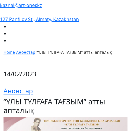
kaznai@art-oner.kz
127 Panfilov St., Almaty, Kazakhstan
Home
Анонстар
“ҰЛЫ ТҰЛҒАҒА ТАҒЗЫМ” атты апталық
14/02/2023
Анонстар
“ҰЛЫ ТҰЛҒАҒА ТАҒЗЫМ” атты
апталық