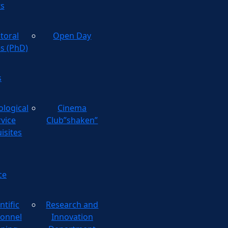
ts
toral
Open Day
es (PhD)
s
ological
Cinema
rvice
Club”shaken”
isites
ce
ntific
Research and
onnel
Innovation