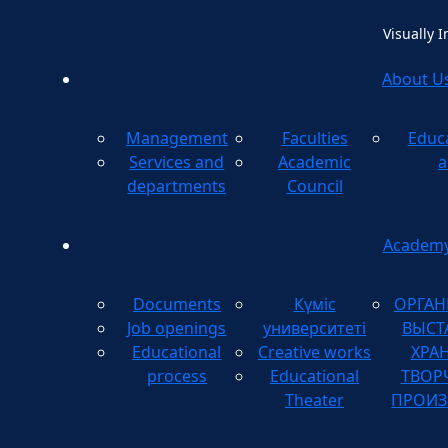
Visually 
About U
Management
Faculties
Educ
Method
Services and
Academic
a
departments
Council
Academ
Documents
Күміс
ОРГАН
Job openings
университеті
ВЫСТ
Educational
Creative works
ХРА
process
Educational
ТВОР
Theater
ПРОИЗ