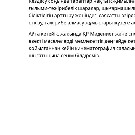
Кездесу соңында тараптар нақты іс-қимылға к
ғылыми-тәжірибелік шаралар, шығармашы
біліктілігін арттыру жөніндегі саясатты әзі
өткізу, тәжірибе алмасу жұмыстары жүзеге 
Айта кетейік, жақында ҚР Мәдениет және сп
өзекті мәселелерді мемлекеттік деңгейде кө
қойылғаннан кейін кинематография саласы
шығатынына сенім білдіреміз.