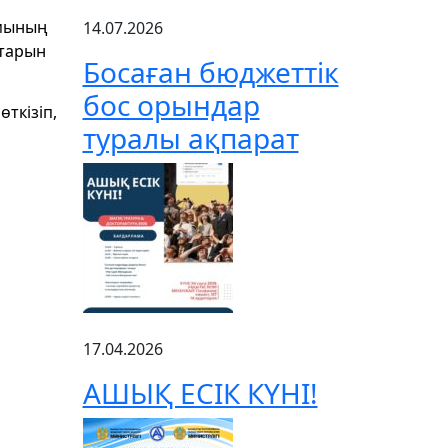
амының
14.07.2026
птарын
Босаған бюджеттік
бос орындар
ткізіп,
туралы ақпарат
17.04.2026
АШЫҚ ЕСІК КҮНІ!