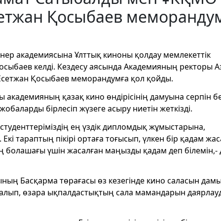
сетжан Қосыбаев меморанду
 өнер академиясына Ұлттық киноны қолдау мемлекеттік
сыбаев келді. Кездесу аясында Академияның ректоры А
сетжан Қосыбаев меморандумға қол қойды.
 академияның қазақ кино өндірісінің дамуына серпін б
жобаларды бірлесіп жүзеге асыру ниетін жеткізді.
 студенттеріміздің ең үздік дипломдық жұмыстарына,
 Екі тараптың пікірі ортаға тоғысып, үлкен бір қадам жа
ың болашағы үшін жасалған маңызды қадам деп білемін,- 
ының Басқарма төрағасы өз кезегінде кино саласын дам
талып, өзара ықпалдастықтың сала мамандарын даярлау