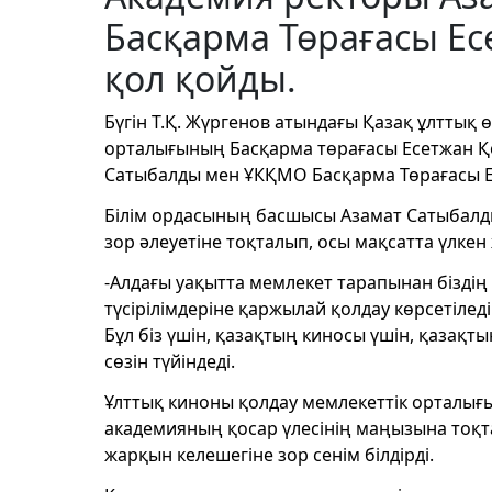
Басқарма Төрағасы Е
қол қойды.
Бүгін Т.Қ. Жүргенов атындағы Қазақ ұлттық
орталығының Басқарма төрағасы Есетжан Қо
Сатыбалды мен ҰКҚМО Басқарма Төрағасы Е
Білім ордасының басшысы Азамат Сатыбалды
зор әлеуетіне тоқталып, осы мақсатта үлкен 
-Алдағы уақытта мемлекет тарапынан біздің
түсірілімдеріне қаржылай қолдау көрсетіледі.
Бұл біз үшін, қазақтың киносы үшін, қазақт
сөзін түйіндеді.
Ұлттық киноны қолдау мемлекеттік орталығ
академияның қосар үлесінің маңызына тоқ
жарқын келешегіне зор сенім білдірді.