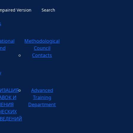
Impaired Version
Search
s
ational
ological
nd
Council
Contacts
y
ИЗАЦИЯ
Advanced
АВОК И
Training
НЕНИЯ
Department
ЧЕСКИХ
ВЕДЕНИЙ