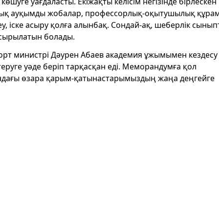
өшуге уағдаласты. Екіжақты келісім негізінде бірлескен
лық ауқымды жобалар, профессорлық-оқытушылық құр
рлеу, іске асыру қолға алынбақ. Сондай-ақ, шеберлік сыны
асырылатын болады.
орт министрі Дәурен Абаев академия ұжымымен кездесу ө
теруге уәде беріп тарқасқан еді. Меморандумға қол
ндағы өзара қарым-қатынастарымыздың жаңа деңгейге