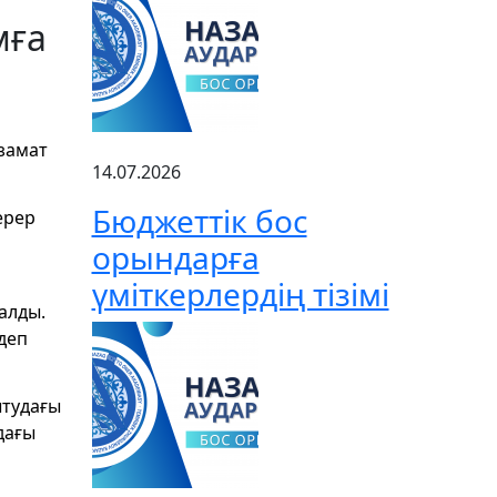
мға
замат
14.07.2026
Бюджеттік бос
ерер
орындарға
үміткерлердің тізімі
салды.
деп
ытудағы
дағы