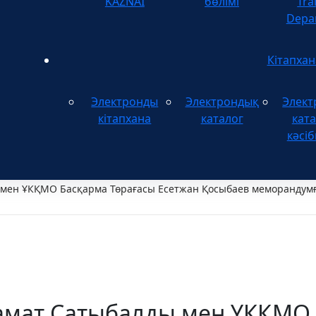
KAZNAI
бөлімі
Tra
Depa
Кітапхан
Электронды
Электрондық
Элект
кітапхана
каталог
ката
кәсіб
мен ҰКҚМО Басқарма Төрағасы Есетжан Қосыбаев меморандумғ
амат Сатыбалды мен ҰКҚМО