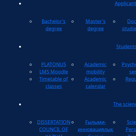
Applican
Bachelor’s
Master’s
Doc
degree
degree
studi
Student
PLATONUS
Academic
Psych
LMS Moodle
mobility
se
Timetable of
Academic
Requ
classes
calendar
The scien
DISSERTATION
Ғылыми-
Scie
COUNCIL OF
инновациялық
Pers