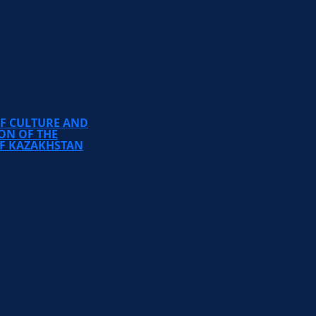
TEMIRBEK ZHURGENOV
KAZAKH NATIONAL
ACADEMY OF ARTS
OF CULTURE AND
ON OF THE
OF KAZAKHSTAN