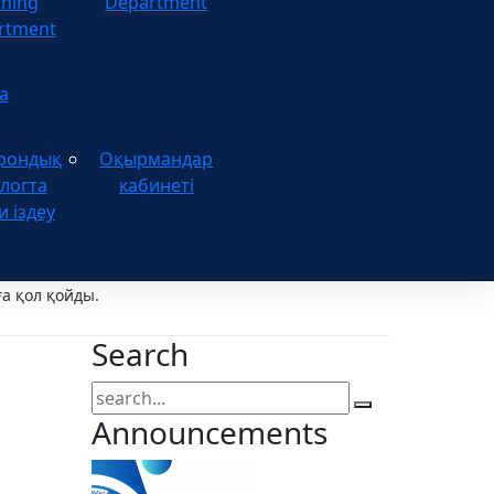
ining
Department
rtment
а
рондық
Оқырмандар
логта
кабинеті
и іздеу
а қол қойды.
Search
Announcements