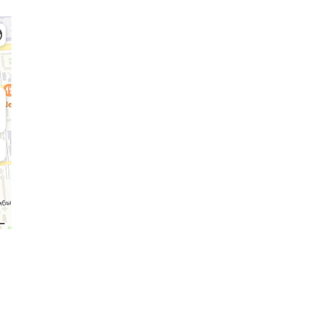
Admission Committee
Bachelor’s:
Ma
8 (727) 272-46-74
8 
demy
Documents