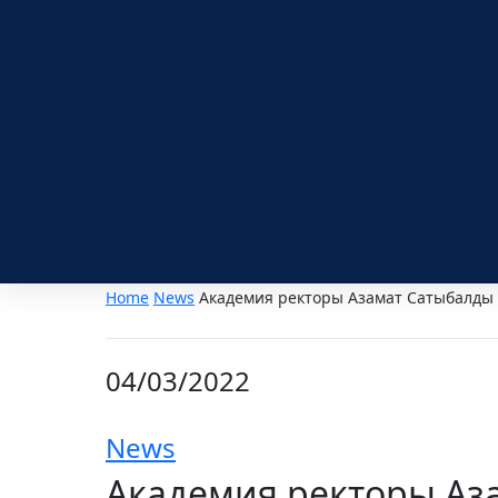
Home
News
Академия ректоры Азамат Сатыбалды 
04/03/2022
News
Академия ректоры Аз