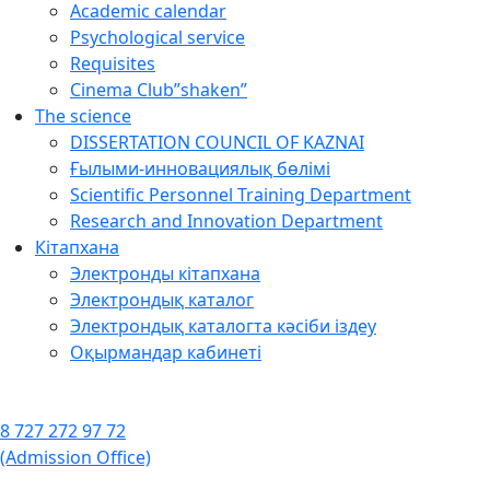
Academic calendar
Psychological service
Requisites
Cinema Club”shaken”
The science
DISSERTATION COUNCIL OF KAZNAI
Ғылыми-инновациялық бөлімі
Scientific Personnel Training Department
Research and Innovation Department
Кітапхана
Электронды кітапхана
Электрондық каталог
Электрондық каталогта кәсіби іздеу
Оқырмандар кабинеті
8 727 272 97 72
(Admission Office)