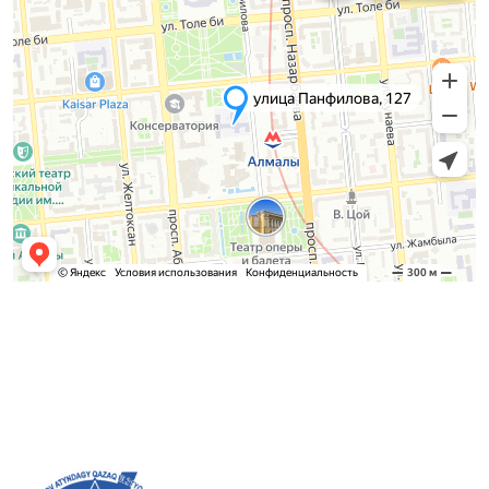
Admission Committee
Bachelor’s:
8 (727) 272-46-74
Master’s:
8 (727) 338-20-31