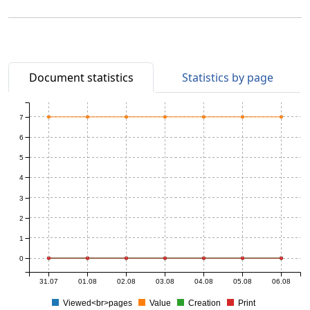
Document statistics
Statistics by page
7
6
5
4
3
2
1
0
31.07
01.08
02.08
03.08
04.08
05.08
06.08
Viewed<br>pages
Value
Creation
Print