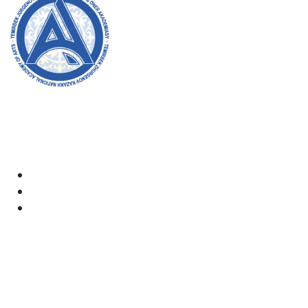
Welcome to the official website of the academy! We
strive for transparency, inclusivity, and making a
positive impact on society. Your support and
involvement are very important to us.
Academy
Documents
Email: