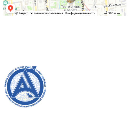
Admission Committee
Bachelor’s:
8 (727) 272-46-74
Master’s:
8 (727) 338-20-31
Welcome to the official website of the academy! We
strive for transparency, inclusivity, and making a
positive impact on society. Your support and