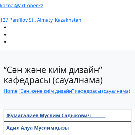
kaznai@art-oner.kz
127 Panfilov St., Almaty, Kazakhstan
“Сән және киім дизайн”
кафедрасы (сауалнама)
Home
“Сән және киім дизайн” кафедрасы (сауалнама)
Жумагалиев Муслим Садыкович
Адил Алуа Муслимқызы