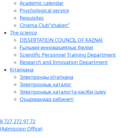
Academic calendar
Psychological service
Requisites
Cinema Club”shaken”
The science
DISSERTATION COUNCIL OF KAZNAI
Ғылыми-инновациялық бөлімі
Scientific Personnel Training Department
Research and Innovation Department
Кітапхана
Электронды кітапхана
Электрондық каталог
Электрондық каталогта кәсіби іздеу
Оқырмандар кабинеті
8 727 272 97 72
(Admission Office)