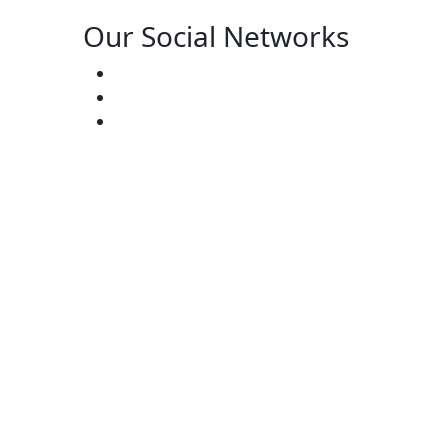
Our Social Networks
ster’s:
(727) 338-20-31