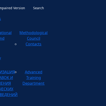
Impaired Version
Search
s
ational
ological
nd
Council
Contacts
y
ИЗАЦИЯ
Advanced
АВОК И
Training
НЕНИЯ
Department
ЧЕСКИХ
ВЕДЕНИЙ