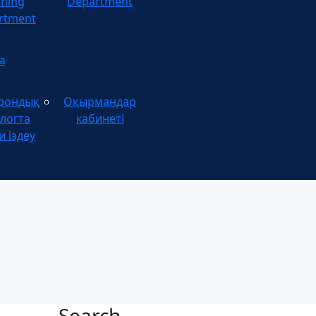
ining
Department
rtment
а
рондық
Оқырмандар
логта
кабинеті
и іздеу
Search