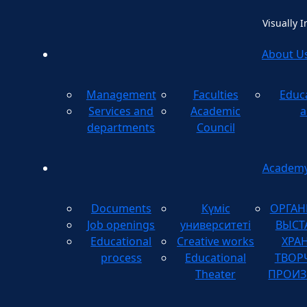
Visually 
About U
Management
Faculties
Educ
Method
Services and
Academic
a
departments
Council
Academ
Documents
Күміс
ОРГАН
Job openings
университеті
ВЫСТ
Educational
Creative works
ХРА
process
Educational
ТВОР
Theater
ПРОИЗ