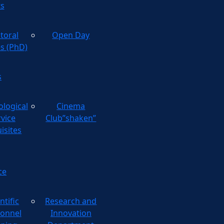
ts
toral
Open Day
es (PhD)
s
ological
Cinema
rvice
Club”shaken”
isites
ce
ntific
Research and
onnel
Innovation