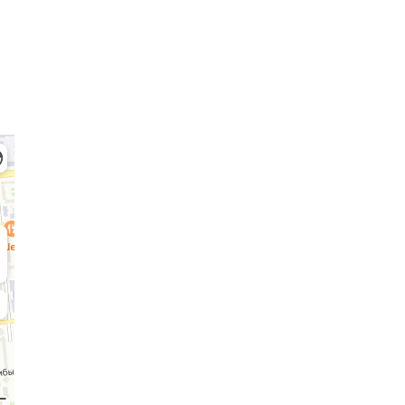
Admission Committee
Bachelor’s:
Ma
8 (727) 272-46-74
8 