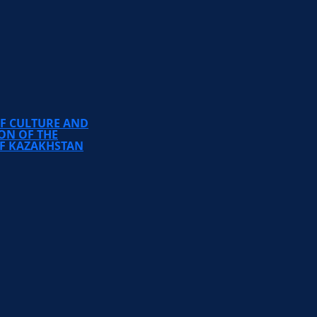
TEMIRBEK ZHURGENOV
KAZAKH NATIONAL
ACADEMY OF ARTS
OF CULTURE AND
ON OF THE
OF KAZAKHSTAN