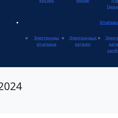
KAZNAI
бөлімі
Tra
Depa
Кітапхан
Электронды
Электрондық
Элект
кітапхана
каталог
ката
кәсіб
2024