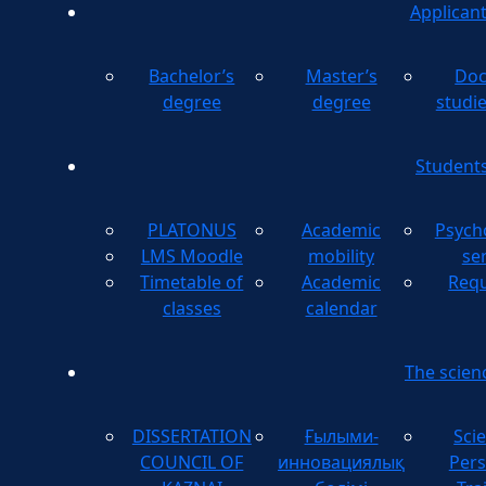
Applican
Bachelor’s
Master’s
Doc
degree
degree
studi
Student
PLATONUS
Academic
Psych
LMS Moodle
mobility
se
Timetable of
Academic
Requ
classes
calendar
The scien
DISSERTATION
Ғылыми-
Scie
COUNCIL OF
инновациялық
Pers