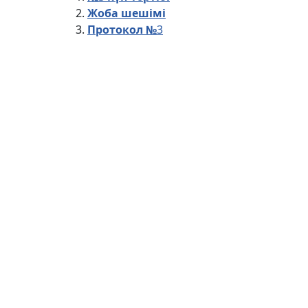
Жоба шешімі
Протокол №
3