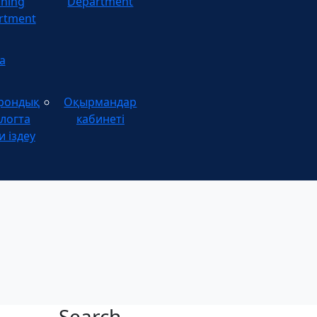
ining
Department
rtment
а
рондық
Оқырмандар
логта
кабинеті
и іздеу
Search