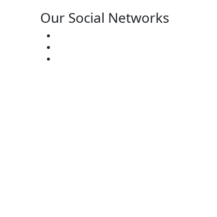
Our Social Networks
ster’s:
(727) 338-20-31