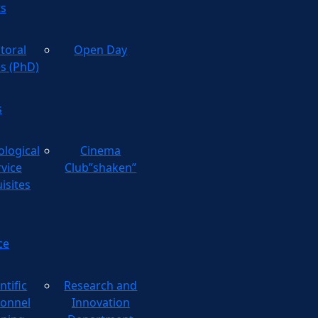
ts
toral
Open Day
es (PhD)
s
ological
Cinema
rvice
Club”shaken”
isites
ce
ntific
Research and
onnel
Innovation