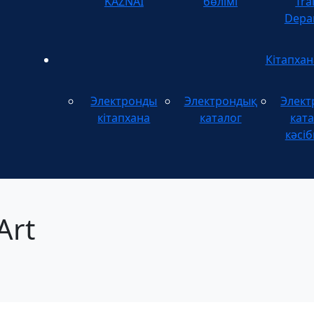
KAZNAI
бөлімі
Tra
Depa
Кітапхан
Электронды
Электрондық
Элект
кітапхана
каталог
ката
кәсіб
Art