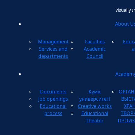
Visually 
About U
Management
Faculties
Educ
Method
Services and
Academic
a
departments
Council
Academ
Documents
Күміс
ОРГАН
Job openings
университеті
ВЫСТ
Educational
Creative works
ХРА
process
Educational
ТВОР
Theater
ПРОИЗ