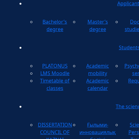
Applican
Bachelor’s
Master’s
Doc
degree
degree
studi
Student
PLATONUS
Academic
Psych
LMS Moodle
mobility
se
Timetable of
Academic
Requ
classes
calendar
The scien
DISSERTATION
Ғылыми-
Scie
COUNCIL OF
инновациялық
Pers