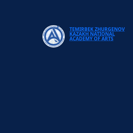
TEMIRBEK ZHURGENOV
KAZAKH NATIONAL
ACADEMY OF ARTS
OF CULTURE AND
ON OF THE
OF KAZAKHSTAN