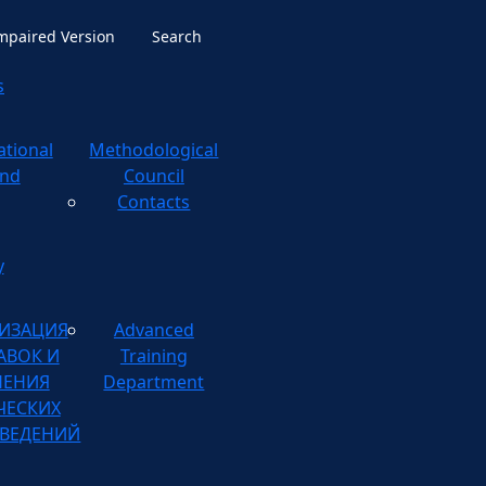
Impaired Version
Search
s
ational
ological
nd
Council
Contacts
y
ИЗАЦИЯ
Advanced
АВОК И
Training
НЕНИЯ
Department
ЧЕСКИХ
ВЕДЕНИЙ