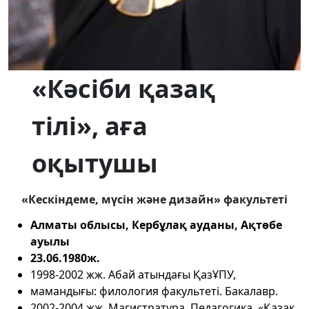
«Кәсіби қазақ
тілі», аға
оқытушы
«Кескіндеме, мүсін және дизайн» факультеті
Алматы облысы, Кербұлақ ауданы, Ақтөбе
ауылы
23.06.1980ж.
1998-2002 жж. Абай атындағы ҚазҰПУ,
мамандығы: филология факультеті. Бакалавр.
2002-2004 жж. Магистратура. Педагогика. «Қазақ