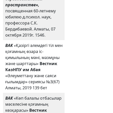
пространстве»,
посвященная 60-летнему
юбилею д.психол. наук,
профессора С.К.
Бердибаевой. Алматы, 07
октября 2019г. 154б.
ВАК
«
Қазіргі әлемдегі тіл мен
қоғамның өзара іс-
қимылының мәні, мазмұны
және шарттары
»
Вестник
КазНПУ им Абая
«Әлеуметтану және саяси
ғылымдар» сериясы №3(67)
Алматы, 2019 139 бет
ВАК
«Көп балалы отбасылар
мәселесіне қоғамның
көзқарасы»
Вестник