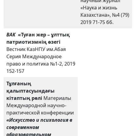
научный журнал
«Наука и жизнь
Казахстана», №4 (79)
2019 71-75 бб.
ВАК
«Т
уған жер – ұлттық
патриотизмнің өзегі
Вестник КазНПУ им.Абая
Серия Международное
право и политика №1-2, 2019
152-157
Тұлғаның
қалыптасуындағы
кітаптың рөлі
Материалы
Международной научно-
практической конференции
«Искусство и психология в
современном
образовательном