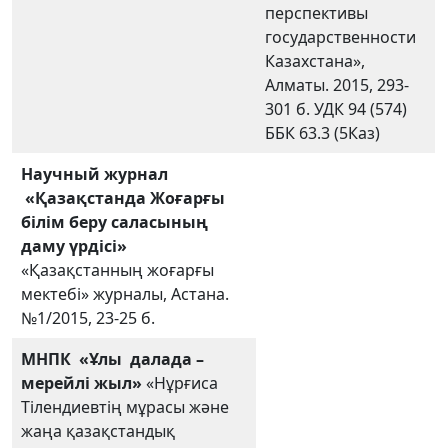
перспективы
государственности
Казахстана»,
Алматы. 2015, 293-
301 б. УДК 94 (574)
ББК 63.3 (5Каз)
Научный журнал
«Қазақстанда Жоғарғы
білім беру саласының
даму үрдісі»
«Қазақстанның жоғарғы
мектебі» журналы, Астана.
№1/2015, 23-25 б.
МНПК
«Ұлы далада –
мерейлі жыл»
«Нұрғиса
Тілендиевтің мұрасы және
жаңа қазақстандық