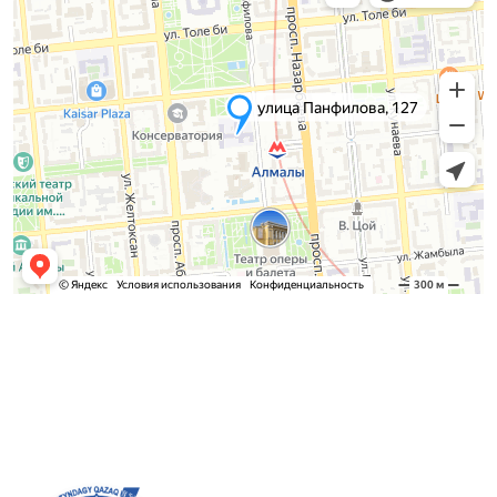
Admission Committee
Bachelor’s:
8 (727) 272-46-74
Master’s:
8 (727) 338-20-31