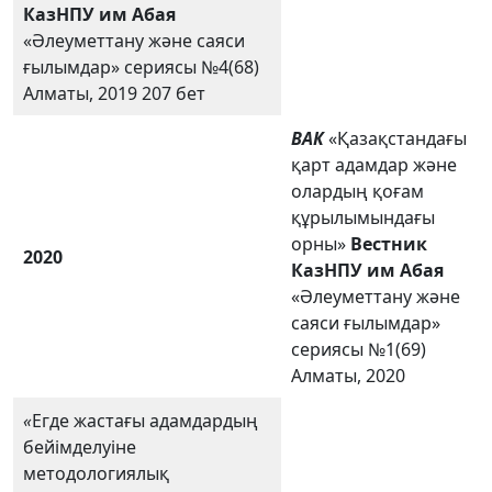
КазНПУ им Абая
«Әлеуметтану және саяси
ғылымдар» сериясы №4(68)
Алматы, 2019 207 бет
ВАК
«Қазақстандағы
қарт адамдар және
олардың қоғам
құрылымындағы
орны»
Вестник
2020
КазНПУ им Абая
«Әлеуметтану және
саяси ғылымдар»
сериясы №1(69)
Алматы, 2020
«
Егде жастағы адамдардың
бейімделуіне
методологиялық