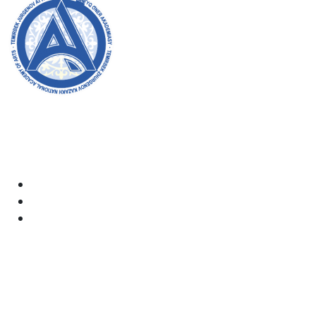
Welcome to the official website of the academy! We
strive for transparency, inclusivity, and making a
positive impact on society. Your support and
involvement are very important to us.
Academy
Documents
Email: