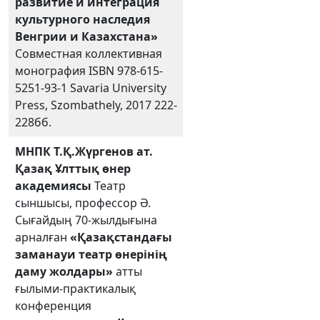
развитие и интеграция
культурного наследия
Венгрии и Казахстана»
Совместная коллективная
монография ISBN 978-615-
5251-93-1 Savaria University
Press, Szombathely, 2017 222-
228бб.
МНПК
Т.Қ.Жүргенов ат.
Қазақ Ұлттық өнер
академиясы
Театр
сыншысы, профессор Ә.
Сығайдың 70-жылдығына
арналған
«Қазақстандағы
заманауи театр өнерінің
даму жолдары»
атты
ғылыми-практикалық
конференция