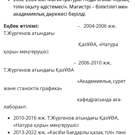
тілін оқыту әдістемесі». Магистрі – біліктілігі мен
академиялық дәрежесі берілді.
Еңбек өтілімі:
– 2004-2006 жж.
Т.Жүргенов атындағы
ҚазҰӨА, «Натура
қоры» меңгерушісі
– 2006-2010 жж,
Т.Жүргенов атындағы ҚазҰӨА
«Академиялық сурет
және станоктік графика»
кафедрасында аға-
лаборант.
2010-2016 жж. Т.Жүргенов атындағы ҚазҰӨА,
«Натура қоры» меңгерушісі
2013-2022 жж. «Кәсіби бағдарлы қазақ тілі» пәні