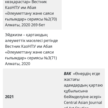
көзқарастар
»
Вестник
КазНПУ им Абая
«Әлеуметтану және саяси
ғылымдар» сериясы №2(70)
Алматы, 2020 269 бет
Эйджизм – қартаюдың
әлеуметтік мәселесі ретінде
Вестник КазНПУ им Абая
«Әлеуметтану және саяси
ғылымдар» сериясы №3(71)
Алматы, 2020
ВАК
«Өнердің егде
жастағы
адамдардың қартаю
құбылысына
2021
бейімделуіне әсері»
Central Asian Journal