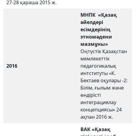
27-28 қараша 2015 ж.
МНПК
«Қазақ
әйелдері
есімдерінің
этномәдени
мазмұны»
Оңтүстік Қазақстан
мемлекеттік
2016
педагогикалық
интституты «К.
Бектаев оқулары -2:
Білім, ғылым және
өндірісті
интеграциялау
концепциясы» 24
ақпан 2016 ж.
ВАК
«Қазақ