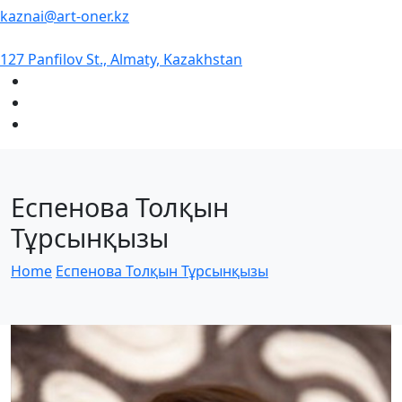
kaznai@art-oner.kz
127 Panfilov St., Almaty, Kazakhstan
Еспенова Толқын
Тұрсынқызы
Home
Еспенова Толқын Тұрсынқызы