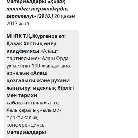
материалдары
«Қазақ
тіліндегі терминдердің
зерттелуі» (291б.)
20 қазан
2017 жыл
МНПК
Т.Қ.Жүргенов ат.
Қазақ Ұлттық өнер
академиясы
«Алаш»
партиясы мен Алаш Орда
үкіметінің 100-жылдығына
арналған
«Алаш
қозғалысы және рухани
жаңғыру: идеялық бірлігі
мен тарихи
сабақтастығы»
атты
Халықаралық ғылыми-
практикалық
конференциясы
материалдары