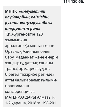
114-120 бб.
МНПК
«Әлеуметтік
клубтардың еліміздің
рухани жаңғыруындағы
атқаратын ролі»
Т.Қ.Жүргеновтің 120
жылдығына
арналған«Қазақстан және
Орталық Азияның білім
беру, мәдениет және өнерін
жаңғырту, ұлттық сананы
трансформациялаудағы
бірегей тәжірибе ретінде»
атты Халықаралық ғылыми-
практикалық
конференциясы
МАТЕРИАЛДАРЫ Алматы қ.,
1-2 қараша, 2018 ж. 198-201