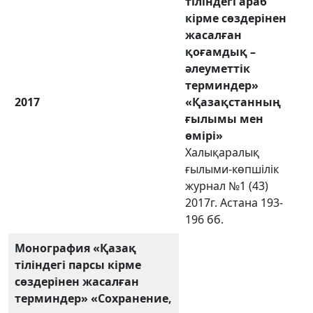
тіліндегі араб
кірме сөздерінен
жасалған
қоғамдық –
әлеуметтік
терминдер»
2017
«Қазақстанның
ғылымы мен
өмірі»
Халықаралық
ғылыми-көпшілік
журнал №1 (43)
2017г. Астана 193-
196 бб.
Монография
«Қазақ
тіліндегі парсы кірме
сөздерінен жасалған
терминдер»
«Сохранение,