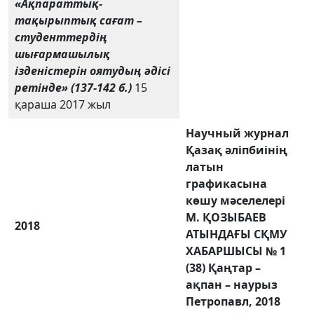
«Ақпараттық-
тақырыптық сағат –
студенттердің
шығармашылық
ізденістерін оятудың әдісі
ретінде»
(137-142 б.)
15
қараша 2017 жыл
Научный журнал
Қазақ әліпбиінің
латын
графикасына
көшу мәселелері
М. ҚОЗЫБАЕВ
2018
АТЫНДАҒЫ СҚМУ
ХАБАРШЫСЫ
№ 1
(38) Қаңтар –
ақпан – наурыз
Петропавл
,
2018