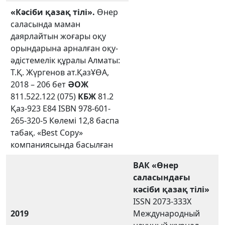
«Кәсіби қазақ тілі».
Өнер
саласында маман
даярлайтын жоғары оқу
орындарына арналған оқу-
әдістемелік құралы Алматы:
Т.Қ. Жүргенов ат.ҚазҰӨА,
2018 – 206 бет
ӘОЖ
811.522.122 (075)
КБЖ
81.2
Қаз-923 Е84 ISBN 978-601-
265-320-5 Көлемі 12,8 баспа
табақ. «Best Copy»
компаниясында басылған
ВАК
«Өнер
саласындағы
кәсіби қазақ тілі»
ISSN 2073-333X
2019
Международный