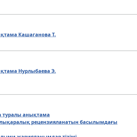
қтама Кашаганова Т.
қтама Нурлыбаева Э.
а туралы анықтама
халықаралық рецензияланатын басылымдағы
ылыми жарияланымдар тізімі