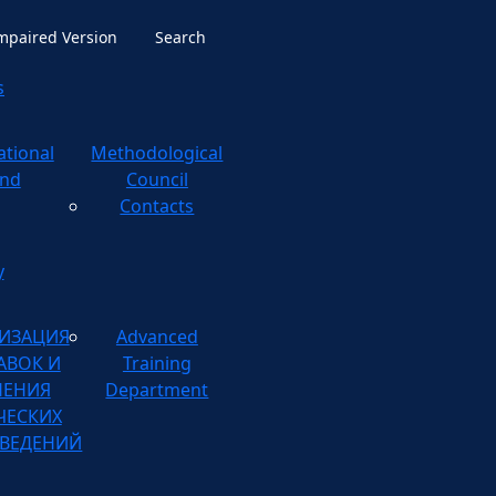
Impaired Version
Search
s
ational
ological
nd
Council
Contacts
y
ИЗАЦИЯ
Advanced
АВОК И
Training
НЕНИЯ
Department
ЧЕСКИХ
ВЕДЕНИЙ