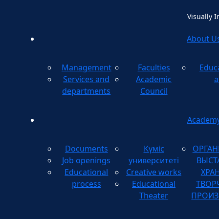
Visually 
About U
Management
Faculties
Educ
Method
Services and
Academic
a
departments
Council
Academ
Documents
Күміс
ОРГАН
Job openings
университеті
ВЫСТ
Educational
Creative works
ХРА
process
Educational
ТВОР
Theater
ПРОИЗ