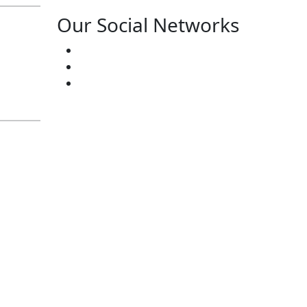
Our Social Networks
ster’s:
(727) 338-20-31