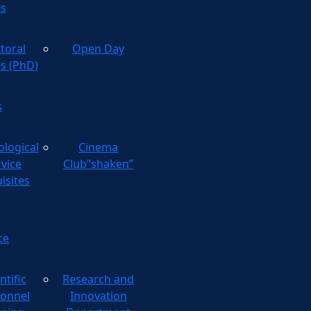
ts
toral
Open Day
es (PhD)
s
ological
Cinema
rvice
Club”shaken”
isites
ce
ntific
Research and
onnel
Innovation