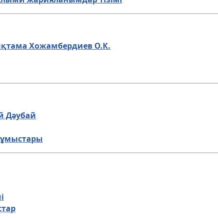
ықтама Хожамбердиев О.К.
й Дәубай
жұмыстары
і
стар