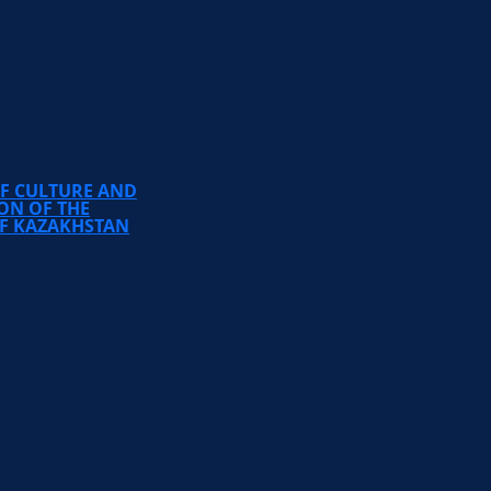
TEMIRBEK ZHURGENOV
KAZAKH NATIONAL
ACADEMY OF ARTS
OF CULTURE AND
ON OF THE
OF KAZAKHSTAN