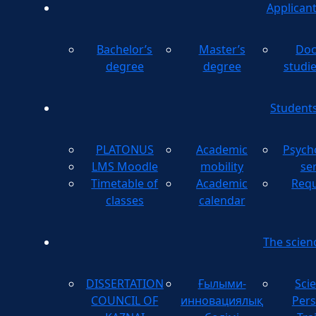
Applican
Bachelor’s
Master’s
Doc
degree
degree
studi
Student
PLATONUS
Academic
Psych
LMS Moodle
mobility
se
Timetable of
Academic
Requ
classes
calendar
The scien
DISSERTATION
Ғылыми-
Scie
COUNCIL OF
инновациялық
Pers