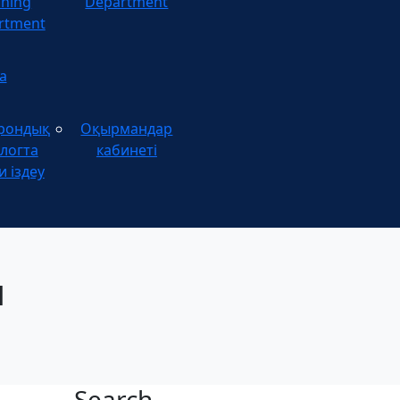
ining
Department
rtment
а
рондық
Оқырмандар
логта
кабинеті
и іздеу
ы
Search