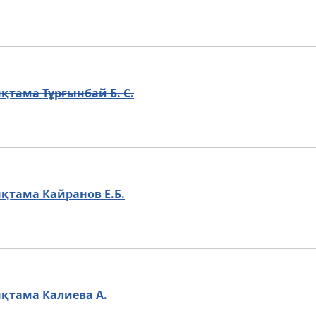
қтама Тұрғынбай Б. С.
қтама Кайранов Е.Б.
қтама Калиева А.