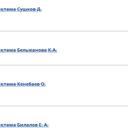
ықтама Сушков Д.
қтама Бельжанова К.А.
қтама Кенебаев О.
қтама Билалов Е. А.