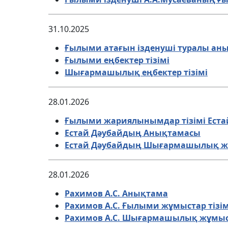
31.10.2025
Ғылыми атағын ізденуші туралы ан
Ғылыми еңбектер тізімі
Шығармашылық еңбектер тізімі
28.01.2026
Ғылыми жариялынымдар тізімі Еста
Естай Дәубайдың Анықтамасы
Естай Дәубайдың Шығармашылық 
28.01.2026
Рахимов А.С. Анықтама
Рахимов А.С. Ғылыми жұмыстар тізім
Рахимов А.С. Шығармашылық жұмы