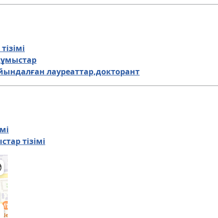
тізімі
жұмыстар
айындалған лауреаттар,докторант
мі
тар тізімі
Admission Committee
Bachelor’s:
Ma
8 (727) 272-46-74
8 