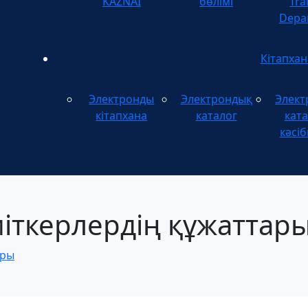
KAZNAI
бөлімі
Tra
Depa
Кітапхан
Электронды
Электрондық
Элект
кітапхана
каталог
ката
кәсіб
іткерлердің құжаттар
ары