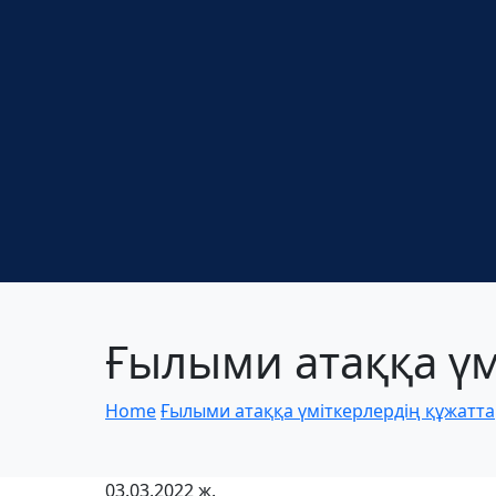
Ғылыми атаққа үм
Home
Ғылыми атаққа үміткерлердің құжатт
03.03.2022 ж.