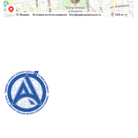
Қабылдау комиссиясы
БАКАЛАВРИАТ:
8 (727) 272-46-74
МАГИСТРАТУРА:
8 (727) 338-20-31
Академияның ресми сайтына қош келдіңіздер! Біз өз
жұмысымызда ашықтық, инклюзивтілік және қоғамға
деген ықпал жасауға ұмтыламыз. Сіздің қолдауыңыз