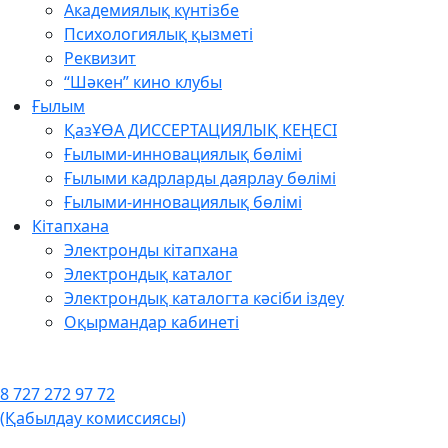
Академиялық күнтізбе
Психологиялық қызметі
Реквизит
“Шәкен” кино клубы
Ғылым
ҚазҰӨА ДИССЕРТАЦИЯЛЫҚ КЕҢЕСІ
Ғылыми-инновациялық бөлімі
Ғылыми кадрларды даярлау бөлімі
Ғылыми-инновациялық бөлімі
Кітапхана
Электронды кітапхана
Электрондық каталог
Электрондық каталогта кәсіби іздеу
Оқырмандар кабинеті
8 727 272 97 72
(Қабылдау комиссиясы)