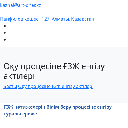
kaznai@art-oner.kz
Панфилов көшесі, 127, Алматы, Қазақстан
Оқу процесіне ҒЗЖ енгізу
актілері
Басты
Оқу процесіне ҒЗЖ енгізу актілері
ҒЗЖ нәтижелерін білім беру процесіне енгізу
туралы ереже