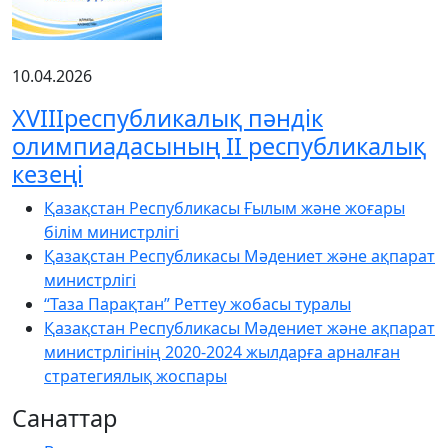
10.04.2026
XVIIIреспубликалық пәндік
олимпиадасының ІІ республикалық
кезеңі
Қазақстан Республикасы Ғылым және жоғары
білім министрлігі
Қазақстан Республикасы Мәдениет және ақпарат
министрлігі
“Таза Парақтан” Реттеу жобасы туралы
Қазақстан Республикасы Мәдениет және ақпарат
министрлігінің 2020-2024 жылдарға арналған
стратегиялық жоспары
Санаттар