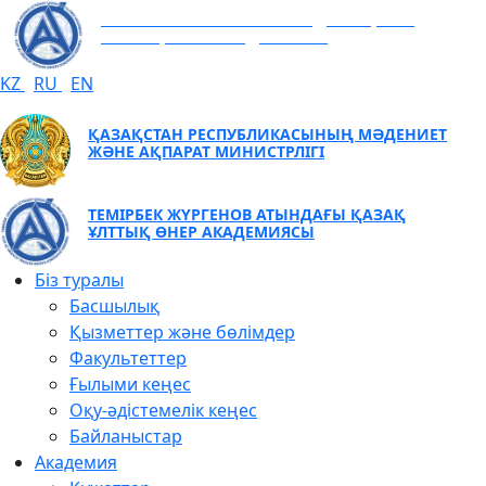
ТЕМІРБЕК ЖҮРГЕНОВ АТЫНДАҒЫ ҚАЗАҚ
ҰЛТТЫҚ ӨНЕР АКАДЕМИЯСЫ
KZ
RU
EN
ҚАЗАҚСТАН РЕСПУБЛИКАСЫНЫҢ МӘДЕНИЕТ
ЖӘНЕ АҚПАРАТ МИНИСТРЛІГІ
ТЕМІРБЕК ЖҮРГЕНОВ АТЫНДАҒЫ ҚАЗАҚ
ҰЛТТЫҚ ӨНЕР АКАДЕМИЯСЫ
Біз туралы
Басшылық
Қызметтер және бөлімдер
Факультеттер
Ғылыми кеңес
Оқу-әдістемелік кеңес
Байланыстар
Академия