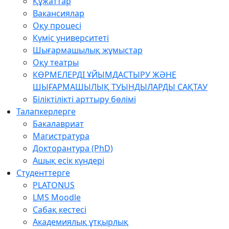
Құжаттар
Вакансиялар
Оқу процесі
Күміс университеті
Шығармашылық жұмыстар
Оқу театры
КӨРМЕЛЕРДІ ҰЙЫМДАСТЫРУ ЖӘНЕ
ШЫҒАРМАШЫЛЫҚ ТУЫНДЫЛАРДЫ САҚТАУ
Біліктілікті арттыру бөлімі
Талапкерлерге
Бакалавриат
Магистратура
Докторантура (PhD)
Ашық есік күндері
Студенттерге
PLATONUS
LMS Moodle
Сабақ кестесі
Академиялық ұтқырлық