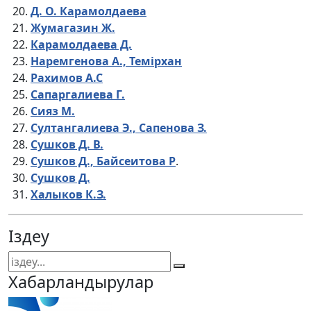
Д. О. Карамолдаева
Жумагазин Ж.
Карамолдаева Д.
Наремгенова А., Темірхан
Рахимов А.С
Сапаргалиева Г.
Сияз М.
Султангалиева Э., Сапенова З.
Сушков Д. В.
Сушков Д., Байсеитова Р
.
Сушков Д.
Халыков К.З.
Іздеу
Хабарландырулар